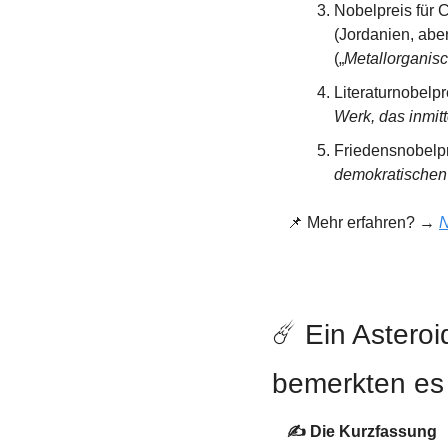
Nobelpreis für 
(Jordanien, aber
(„
Metallorganis
Literaturnobelpr
Werk, das inmitt
Friedensnobelpr
demokratischen
📌
 Mehr erfahren? → 
N
☄️ Ein Asteroi
bemerkten es 
✍️ Die Kurzfassung