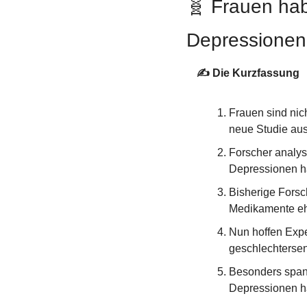
🧬
 Frauen hab
Depressionen
✍️ Die Kurzfassung
Frauen sind nich
neue Studie aus
Forscher analys
Depressionen ha
Bisherige Forsc
Medikamente ehe
Nun hoffen Expe
geschlechtersen
Besonders spann
Depressionen h