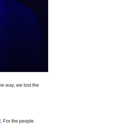
e way, we lost the 
t
. For the people 