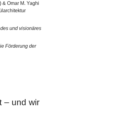
) & Omar M. Yaghi 
larchitektur 
ndes und visionäres 
die Förderung der 
 – und wir 