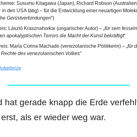
Chemie: Susumu Kitagawa (Japan), Richard Robson (Australien
 in den USA tätig) – für die Entwicklung einer neuartigen Molekü
che Gerüstverbindungen
“)
eis: László Krasznahorkai (ungarischer Autor) – „
für sein fessel
en apokalyptischen Terrors die Macht der Kunst bekräftigt
“
eis: María Corina Machado (venezolanische Politikerin) – „
für 
 Rechte des venezolanischen Volkes
“
obelprize
d hat gerade knapp die Erde verfehlt
erst, als er wieder weg war.