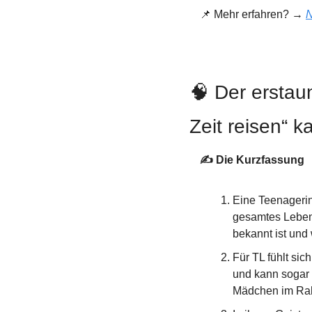
📌
 Mehr erfahren? → 
N
🧠
 Der erstaun
Zeit reisen“ k
✍️ Die Kurzfassung
Eine Teenagerin
gesamtes Leben 
bekannt ist und 
Für TL fühlt si
und kann sogar 
Mädchen im Rah