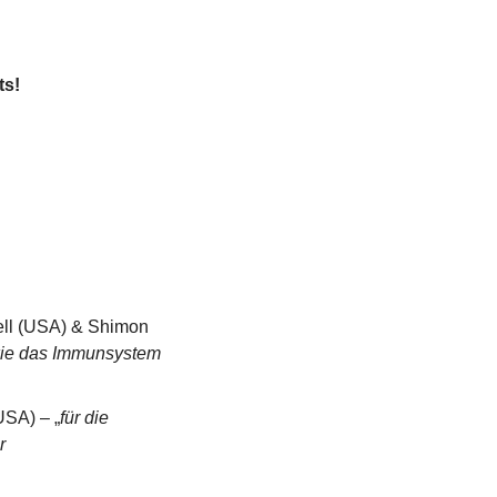
ts!
ll (USA) & Shimon 
ie das Immunsystem 
USA) – „
für die 
 