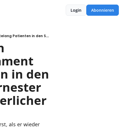
Login
Abonnieren
Forscher finden echtes Gold in Fichtennadeln. Dieses Medikament trieb jahrzehntelang Patienten in den Selbstmord. Und warum Geiernester in Südspanien voller mittelalterlicher Artefakte stecken.
 
ament 
n in den 
nester 
erlicher 
t, als er wieder 