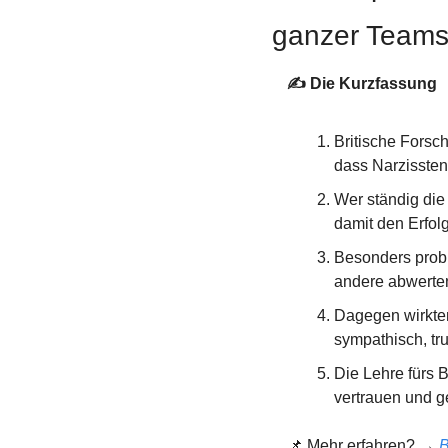
ganzer Teams 
✍️ Die Kurzfassung
Britische Fors
dass Narzissten
Wer ständig die
damit den Erfol
Besonders probl
andere abwerten
Dagegen wirkte
sympathisch, t
Die Lehre fürs B
vertrauen und 
📌
 Mehr erfahren? → 
B