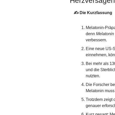
Herzversage
✍️ Die Kurzfassung
Melatonin-Präpar
denn 
Melatonin
verbessern.
Eine neue US-St
einnehmen, könn
Bei mehr als 13
und die Sterbli
nutzten.
Die Forscher bet
Melatonin muss 
Trotzdem zeigt 
genauer erforsch
Kurz gesagt: Mel