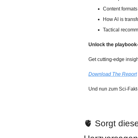
Content formats
How AI is transf
Tactical recom
Unlock the playbook
Get cutting-edge insigh
Download The Report
Und nun zum Sci-Fakt
🫀
 Sorgt dies