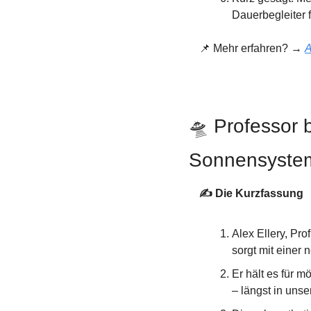
Dauerbegleiter f
📌
 Mehr erfahren? → 
A
🛸
 Professor 
Sonnensystem
✍️ Die Kurzfassung
Alex Ellery, Pro
sorgt mit einer
Er hält es für 
– längst in uns