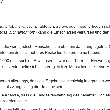
n?
ate (ob als Kapseln, Tabletten, Sprays oder Tees) erfreuen sich
 (das „
Schlafhormon
“) kann die Einschlafzeit verkürzen und den 
udie warnt jedoch: Menschen, die über ein Jahr lang regelmäßi
ten ein deutlich höheres Risiko für Herzprobleme haben.
0.000 untersuchten Erwachsenen war das Risiko für Herzversa
chkeit verdoppelte sich – im Vergleich zu Menschen, die keine M
onen allerdings, dass die Ergebnisse vorsichtig interpretiert w
nicht zwangsläufig die Ursache sein.
die Analyse, dass die Langzeitanwendung des beliebten Schlaf
t werden sollte.
atonin hilft zwar beim Einschlafen, ist aber möglicherweise kei