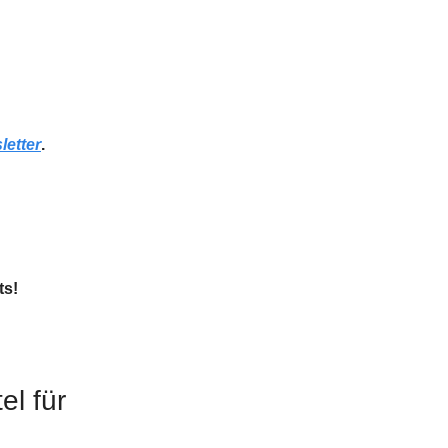
letter
.
ts!
l für 