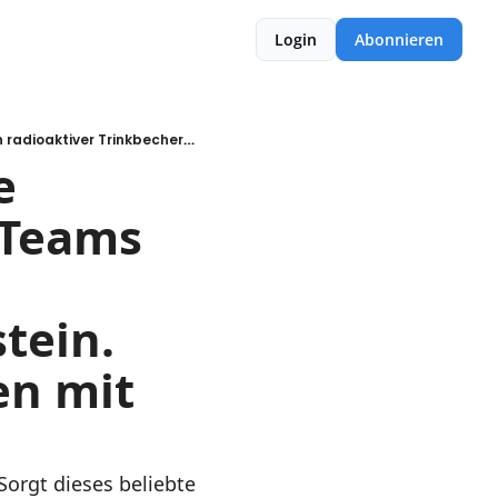
Login
Abonnieren
Escape-Room-Experiment: Wie Narzissten den Erfolg ganzer Teams zerstören. Ein radioaktiver Trinkbecher in Schleswig-Holstein. Und Forscher töten Krebszellen mit LED-Licht.
 
Teams 
ein. 
n mit 
orgt dieses beliebte 