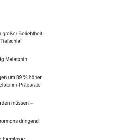
 großer Beliebtheit – 
Tiefschlaf 
g Melatonin 
gen um 89 % höher 
elatonin-Präparate 
erden müssen – 
hormons dringend 
n harmloser 