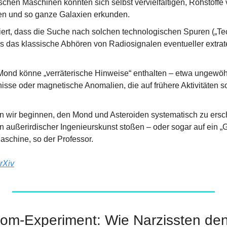
schen Maschinen könnten sich selbst vervielfältigen, Rohstoffe 
n und so ganze Galaxien erkunden.
iert, dass die Suche nach solchen technologischen Spuren („Te
s das klassische Abhören von Radiosignalen eventueller extrater
ond könne „verräterische Hinweise“ enthalten – etwa ungewöh
nisse oder magnetische Anomalien, die auf frühere Aktivitäten s
n wir beginnen, den Mond und Asteroiden systematisch zu ersch
n außerirdischer Ingenieurskunst stoßen – oder sogar auf ein „
aschine, so der Professor.
rXiv
m-Experiment: Wie Narzissten den 