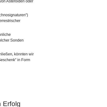
von Asteroiden oder 
chnosignaturen“) 
restrischer 
nliche 
olcher Sonden 
ließen, könnten wir 
Geschenk“ in Form 
Erfolg 