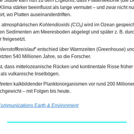
he Studie kam nun zu dem Ergebnis, dass 
Plattentektonik
 (die 
Klima stärker beeinflusst als lange vermutet – und zwar nicht nu
rt, wo Platten auseinanderdriften.
s atmosphärischen 
Kohlendioxids (CO₂)
 wird im Ozean gespeiche
hen Sedimenten am Meeresboden abgelegt und später z. B. durch
 freigesetzt.
hlenstoffkreislauf
“ entschied über Warmzeiten (Greenhouse) und 
etzten 540 Millionen Jahre, so die Forscher.
t, dass mittelozeanische Rücken und kontinentale Risse früher
 als vulkanische Inselbögen.
ftreten kalkbildender Planktonorganismen vor rund 200 Millione
ichgewicht – mit Folgen bis heute.
ommunications Earth & Environment