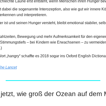
 schlechte Laune erst entsteht, wenn Menschen ihren Hunger 
 dabei die sogenannte Interozeption, also wie gut wir innere Kö
rkennen und interpretieren.
r ist und seinen Hunger versteht, bleibt emotional stabiler, se
hlzeiten, Bewegung und mehr Aufmerksamkeit für den eigenen 
 Stimmungstiefs – bei Kindern wie Erwachsenen – zu vermeiden
.
)
rt „hangry“ schaffte es 2018 sogar ins Oxford English Dictiona
he Lancet
 jetzt, wie groß der Ozean auf dem