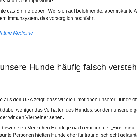
reaktion verknüpft wurde.
te das Sinn ergeben: Wer sich auf belohnende, aber riskante Akti
inem Immunsystem, das vorsorglich hochfährt.
ature Medicine
unsere Hunde häufig falsch verste
e aus den USA zeigt, dass wir die Emotionen unserer Hunde oft
t dabei weniger das Verhalten des Hundes, sondern unsere ei
n der wir den Vierbeiner sehen.
n bewerteten Menschen Hunde je nach emotionaler „Einstimmun
launte Personen hielten Hunde eher für traurig, schlecht gelaunt