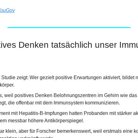
YouGov
itives Denken tatsächlich unser Im
 Studie zeigt: Wer gezielt positive Erwartungen aktiviert, bildet 
körper.
s, weil positives Denken Belohnungszentren im Gehirn wie das
egt, die offenbar mit dem Immunsystem kommunizieren.
ment mit Hepatitis-B-Impfungen hatten Probanden mit stärker ak
em messbar höhere Antikörperspiegel.
war klein, aber für Forscher bemerkenswert, weil erstmals eine k