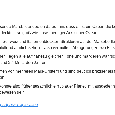
ende Marsbilder deuten darauf hin, dass einst ein Ozean die ko
deckte – so groß wie unser heutiger Arktischer Ozean.
 Schweiz und Italien entdeckten Strukturen auf der Marsoberfläc
blüffend ähnlich sehen – also vermutlich Ablagerungen, wo Flü
en liegen alle auf nahezu gleicher Höhe und markieren wahrsche
rund 3,4 Milliarden Jahren.
en von mehreren Mars-Orbitern und sind deutlich präziser als f
an.
könnte also früher tatsächlich ein „blauer Planet“ mit ausgedeh
gewesen sein.
pj Space Exploration