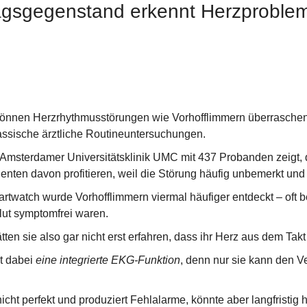
tagsgegenstand erkennt Herzproblem
nnen Herzrhythmusstörungen wie Vorhofflimmern überraschende
assische ärztliche Routineuntersuchungen.
 Amsterdamer Universitätsklinik UMC mit 437 Probanden zeigt, 
ienten davon profitieren, weil die Störung häufig unbemerkt und n
artwatch wurde Vorhofflimmern viermal häufiger entdeckt – oft b
ut symptomfrei waren.
ten sie also gar nicht erst erfahren, dass ihr Herz aus dem Takt 
t dabei 
eine integrierte EKG-Funktion
, denn nur sie kann den V
nicht perfekt und produziert Fehlalarme, könnte aber langfristig h