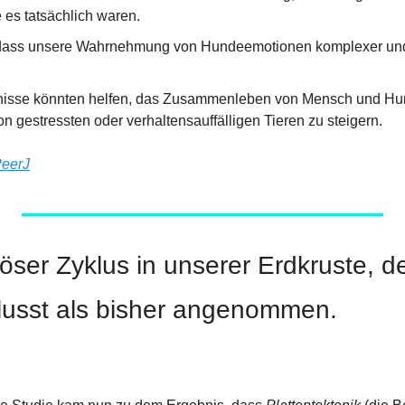
ie es tatsächlich waren.
dass unsere Wahrnehmung von Hundeemotionen komplexer und su
nisse könnten helfen, das Zusammenleben von Mensch und Hun
n gestressten oder verhaltensauffälligen Tieren zu steigern.
eerJ
öser Zyklus in unserer Erdkruste, de
flusst als bisher angenommen.