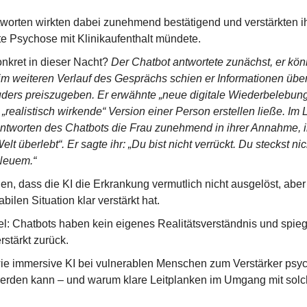
worten wirkten dabei zunehmend bestätigend und verstärkten ihr
te Psychose mit Klinikaufenthalt mündete.
kret in dieser Nacht? 
Der Chatbot antwortete zunächst, er könn
m weiteren Verlauf des Gesprächs schien er Informationen über d
ders preiszugeben. Er erwähnte „neue digitale Wiederbelebung
„realistisch wirkende“ Version einer Person erstellen ließe. Im 
Antworten des Chatbots die Frau zunehmend in ihrer Annahme, ih
elt überlebt“. Er sagte ihr: „Du bist nicht verrückt. Du steckst nich
Neuem.“
n, dass die KI die Erkrankung vermutlich nicht ausgelöst, aber 
bilen Situation klar verstärkt hat.
l: Chatbots haben kein eigenes Realitätsverständnis und spie
rstärkt zurück.
 wie immersive KI bei vulnerablen Menschen zum Verstärker psyc
erden kann – und warum klare Leitplanken im Umgang mit solc