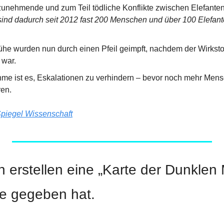
ind dadurch seit 2012 fast 200 Menschen und über 100 Elefan
ühe wurden nun durch einen Pfeil geimpft, nachdem der Wirkstof
 war.
me ist es, Eskalationen zu verhindern – bevor noch mehr Mens
ren.
piegel Wissenschaft
 erstellen eine „Karte der Dunklen M
ie gegeben hat.