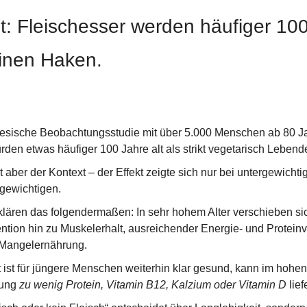
t: Fleischesser werden häufiger 100 
einen Haken.
esische Beobachtungsstudie mit über 5.000 Menschen ab 80 Ja
rden etwas häufiger 100 Jahre alt als strikt vegetarisch Lebend
 aber der Kontext – der Effekt zeigte sich nur bei untergewicht
lgewichtigen.
klären das folgendermaßen: In sehr hohem Alter verschieben sich
ntion hin zu Muskelerhalt, ausreichender Energie- und Protein
Mangelernährung.
 ist für jüngere Menschen weiterhin klar gesund, kann im hohen 
ung 
zu wenig Protein, Vitamin B12, Kalzium oder Vitamin D
 lief