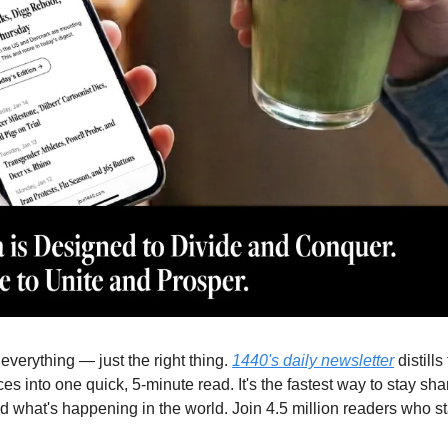
everything — just the right thing. 
1440's daily newsletter
 distill
es into one quick, 5-minute read. It's the fastest way to stay sha
 what's happening in the world. Join 4.5 million readers who star