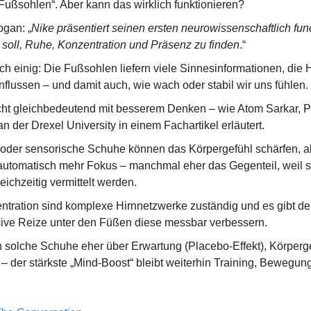
 Fußsohlen“. Aber kann das wirklich funktionieren?
ogan: „
Nike präsentiert seinen ersten neurowissenschaftlich fund
n soll, Ruhe, Konzentration und Präsenz zu finden
.“
ch einig: Die Fußsohlen liefern viele Sinnesinformationen, die 
lussen – und damit auch, wie wach oder stabil wir uns fühlen.
icht gleichbedeutend mit besserem Denken – wie Atom Sarkar, Pro
n der Drexel University in einem Fachartikel erläutert.
 oder sensorische Schuhe können das Körpergefühl schärfen, a
automatisch mehr Fokus – manchmal eher das Gegenteil, weil se
eichzeitig vermittelt werden.
ntration sind komplexe Hirnnetzwerke zuständig und es gibt de
sive Reize unter den Füßen diese messbar verbessern.
solche Schuhe eher über Erwartung (Placebo-Effekt), Körperge
– der stärkste „Mind-Boost“ bleibt weiterhin Training, Bewegung