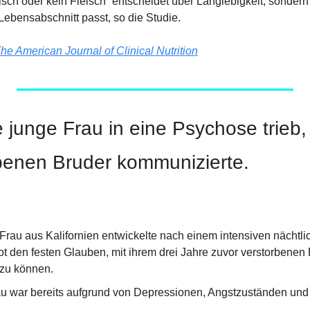
eisch oder kein Fleisch“ entscheidet über Langlebigkeit, sondern
Lebensabschnitt passt, so die Studie.
he American Journal of Clinical Nutrition
 junge Frau in eine Psychose trieb, i
benen Bruder kommunizierte.
 Frau aus Kalifornien entwickelte nach einem intensiven nächtli
t den festen Glauben, mit ihrem drei Jahre zuvor verstorbenen 
zu können.
au war bereits aufgrund von Depressionen, Angstzuständen und