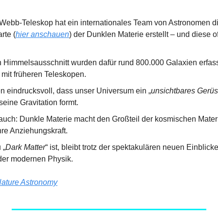
ebb-Teleskop hat ein internationales Team von Astronomen die
arte (
hier anschauen
) der Dunklen Materie erstellt – und diese of
n Himmelsausschnitt wurden dafür rund 800.000 Galaxien erfasst
 mit früheren Teleskopen.
n eindrucksvoll, dass unser Universum ein „
unsichtbares Gerüs
eine Gravitation formt.
 auch: Dunkle Materie macht den Großteil der kosmischen Materi
hre Anziehungskraft.
 „
Dark Matter
“ ist, bleibt trotz der spektakulären neuen Einblicke
der modernen Physik.
ature Astronomy