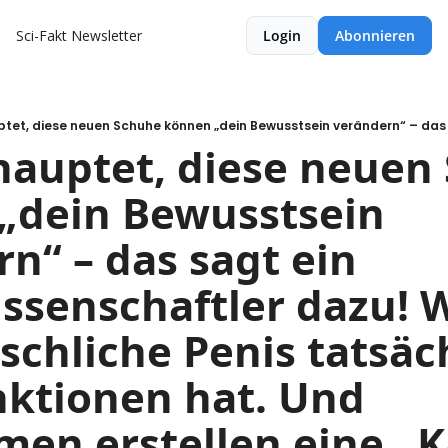
Sci-Fakt Newsletter
Login
Abonnieren
hauptet, diese neuen 
„dein Bewusstsein 
rn“ – das sagt ein 
ssenschaftler dazu! 
chliche Penis tatsäch
ktionen hat. Und 
en erstellen eine „Ka