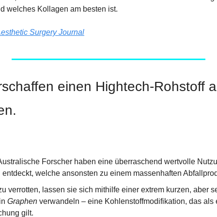
und welches Kollagen am besten ist.
esthetic Surgery Journal
rschaffen einen Hightech-Rohstoff a
en.
ustralische Forscher haben eine überraschend wertvolle Nutzun
 entdeckt, welche ansonsten zu einem massenhaften Abfallpro
zu verrotten, lassen sie sich mithilfe einer extrem kurzen, aber s
in 
Graphen
 verwandeln – eine Kohlenstoffmodifikation, das als e
chung gilt.