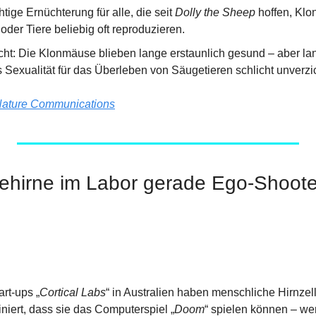
tige Ernüchterung für alle, die seit 
Dolly the Sheep
 hoffen, Klo
 oder Tiere beliebig oft reproduzieren.
ht: Die Klonmäuse blieben lange erstaunlich gesund – aber langf
s Sexualität für das Überleben von Säugetieren schlicht unverzic
ature Communications
ehirne im Labor gerade Ego-Shoote
rt-ups „
Cortical Labs
“ in Australien haben menschliche Hirnzel
iniert, dass sie das Computerspiel „
Doom
“ spielen können – we