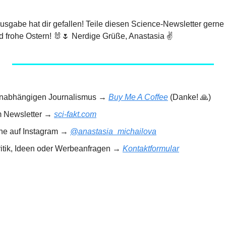
 Ausgabe hat dir gefallen! Teile diesen Science-Newsletter gerne
 frohe Ostern! 
🐰
🌷
 Nerdige Grüße, Anastasia ✌️
 unabhängigen Journalismus → 
Buy Me A Coffee
 (Danke! 
🙏
)
m Newsletter → 
sci-fakt.com
rne auf Instagram → 
@anastasia_michailova
ritik, Ideen oder Werbeanfragen → 
Kontaktformular