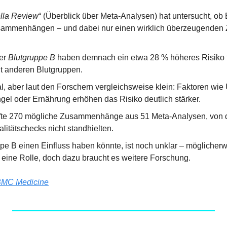
lla Review
“ (Überblick über Meta-Analysen) hat untersucht, ob 
sammenhängen – und dabei nur einen wirklich überzeugende
er 
Blutgruppe B
 haben demnach ein etwa 28 % höheres Risiko f
t anderen Blutgruppen.
eal, aber laut den Forschern vergleichsweise klein: Faktoren wie
l oder Ernährung erhöhen das Risiko deutlich stärker.
fte 270 mögliche Zusammenhänge aus 51 Meta-Analysen, von d
alitätschecks nicht standhielten.
e B einen Einfluss haben könnte, ist noch unklar – möglicherwe
ine Rolle, doch dazu braucht es weitere Forschung.
MC Medicine