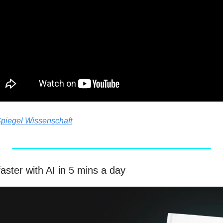
piegel Wissenschaft
aster with AI in 5 mins a day