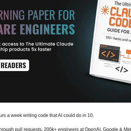
rs a week writing code that AI could do in 10.
through pull requests, 200k+ engineers at OpenAI, Google & Meta