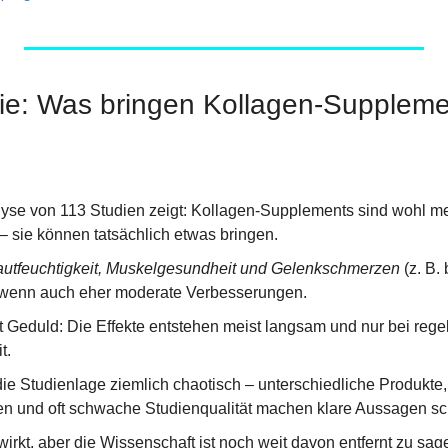
e: Was bringen Kollagen-Supplemen
yse von 113 Studien zeigt: Kollagen-Supplements sind wohl meh
 sie können tatsächlich etwas bringen.
utfeuchtigkeit, Muskelgesundheit und Gelenkschmerzen
 (z. B.
 wenn auch eher moderate Verbesserungen.
st Geduld: Die Effekte entstehen meist langsam und nur bei reg
t.
 die Studienlage ziemlich chaotisch – unterschiedliche Produkte, 
n und oft schwache Studienqualität machen klare Aussagen sc
wirkt, aber die Wissenschaft ist noch weit davon entfernt zu sage