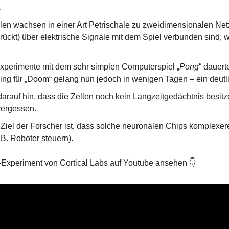
.
len wachsen in einer Art Petrischale zu zweidimensionalen Ne
ückt) über elektrische Signale mit dem Spiel verbunden sind, wo
xperimente mit dem sehr simplen Computerspiel „
Pong
“ dauert
ing für „Doom“ gelang nun jedoch in wenigen Tagen – ein deutlic
darauf hin, dass die Zellen noch kein Langzeitgedächtnis besitze
vergessen.
e Ziel der Forscher ist, dass solche neuronalen Chips komplexer
B. Roboter steuern).
Experiment von Cortical Labs auf Youtube ansehen 👇