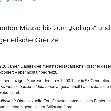
piegel Wissenschaft
lonten Mäuse bis zum „Kollaps“ und 
 genetische Grenze.
20 Jahren Dauerexperiment haben japanische Forscher gezeigt
tioniert – aber nicht unbegrenzt.
iner einzigen Maus wurden über 1.200 Tiere in 58 Generation
 
so viele schädliche Mutationen
 angesammelt hatten, dass die l
Geburt starb.
-Illusion
“: Ohne sexuelle Fortpflanzung sammeln sich Fehler im
ann zu einem genetischen Stillstand führen.