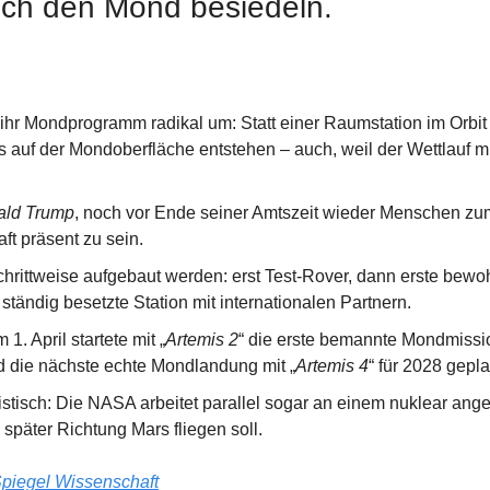
ich den Mond besiedeln.
ihr Mondprogramm radikal um: Statt einer Raumstation im Orbit so
s auf der Mondoberfläche entstehen – auch, weil der Wettlauf m
ald Trump
, noch vor Ende seiner Amtszeit wieder Menschen zu
ft präsent zu sein.
schrittweise aufgebaut werden: erst Test-Rover, dann erste bew
 ständig besetzte Station mit internationalen Partnern.
 1. April startete mit „
Artemis 2
“ die erste bemannte Mondmissio
 die nächste echte Mondlandung mit „
Artemis 4
“ für 2028 geplan
istisch: Die NASA arbeitet parallel sogar an einem nuklear ange
später Richtung Mars fliegen soll.
piegel Wissenschaft