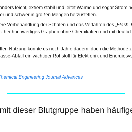
nders leicht, extrem stabil und leitet Wärme und sogar Strom he
uer und schwer in großen Mengen herzustellen.
ere Vorbehandlung der Schalen und das Verfahren des „
Flash 
scher hochwertiges Graphen ohne Chemikalien und mit deutlich
iellen Nutzung könnte es noch Jahre dauern, doch die Methode ze
sse-Abfall ein wichtiger Rohstoff für Elektronik und Energiesy
hemical Engineering Journal Advances
it dieser Blutgruppe haben häufig