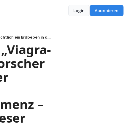
Login
Abonnieren
Verbraucherschutz warnt vor „Viagra-Schokolade“ (Was?). Warum Forscher absichtlich ein Erdbeben in der Schweiz auslösen. Und hoher Fleischkonsum hilft gegen Demenz – aber nur bei Menschen mit dieser Gen-Variante.
„Viagra-
rscher 
r 
menz – 
ser 