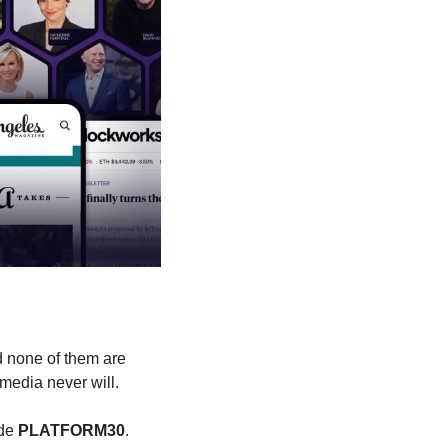
 none of them are 
 media never will.
de 
PLATFORM30
. 