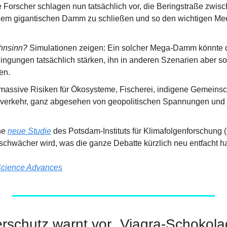
 Forscher schlagen nun tatsächlich vor, die Beringstraße zwis
nem gigantischen Damm zu schließen und so den wichtigen Mee
hnsinn? 
Simulationen zeigen: Ein solcher Mega-Damm könnte d
ngungen tatsächlich stärken, ihn in anderen Szenarien aber sog
en.
ssive Risiken für Ökosysteme, Fischerei, indigene Gemeinsch
sverkehr, ganz abgesehen von geopolitischen Spannungen und
ne 
neue Studie
 des Potsdam-Instituts für Klimafolgenforschung (
chwächer wird, was die ganze Debatte kürzlich neu entfacht ha
cience Advances
rschutz warnt vor „Viagra-Schokol