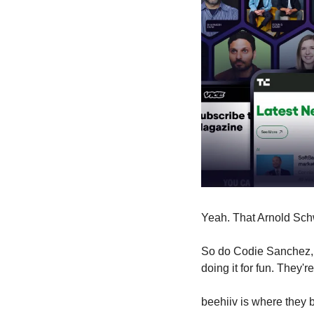
Yeah. That Arnold Sc
So do Codie Sanchez, S
doing it for fun. They'
beehiiv is where they bu