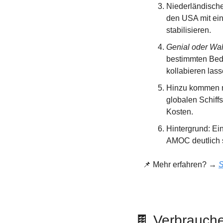
Niederländische
den USA mit ei
stabilisieren.
Genial oder Wa
bestimmten Bedi
kollabieren lass
Hinzu kommen ma
globalen Schiff
Kosten.
Hintergrund: Ei
AMOC deutlich s
📌
 Mehr erfahren? → 
S
🍫
 Verbrauche