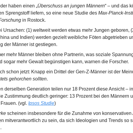
der haben einen „
Überschuss an jungen Männern
“ – und das kö
en Sprengstoff liefern, so eine neue Studie des 
Max-Planck-Instit
Forschung
 in Rostock.
rei Ursachen: (1) weltweit werden etwas mehr Jungen geboren, (
hina und Indien) werden gezielt weibliche Föten abgetrieben und
 der Männer ist gestiegen.
er mehr Männer bleiben ohne Partnerin, was soziale Spannunge
d sogar mehr Gewalt begünstigen kann, warnen die Forscher.
ch schon jetzt: Knapp ein Drittel der Gen-Z-Männer ist der Mein
tets gehorchen sollten
.
n derselben Generation teilen nur 18 Prozent diese Ansicht – 
die Zustimmung deutlich geringer: 13 Prozent bei den Männern un
Frauen. (vgl. 
Ipsos Studie
)
rke
 scheinen insbesondere für die Zunahme von konservativen A
 mitverantwortlich zu sein, da sich Ideologien und Trends so sc
.