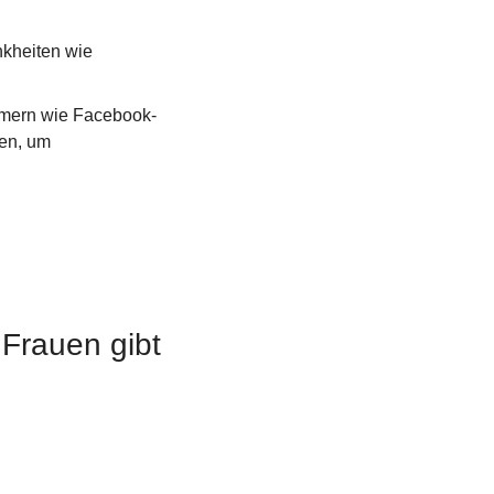
Parallel wurden u. a. weitere Gentherapien ausgezeichnet, etwa gegen Blutkrankheiten wie 
hmern wie Facebook-
en, um 
rauen gibt 