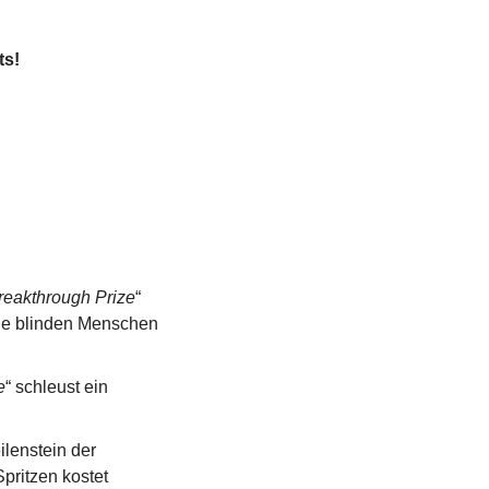
ts!
reakthrough Prize
“ 
ie blinden Menschen 
e
“ schleust ein 
lenstein der 
ritzen kostet 