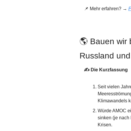
📌
 Mehr erfahren? → 
🌎 Bauen wir
Russland un
✍️ Die Kurzfassung
Seit vielen Jahre
Meeresströmungs
Klimawandels ko
Würde AMOC ein
sinken (je nach
Krisen.