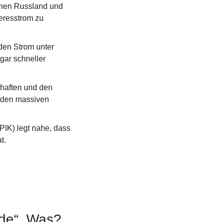
chen Russland und 
resstrom zu 
en Strom unter 
ar schneller 
aften und den 
 den massiven 
PIK) legt nahe, dass 
t.
ade“. Was?