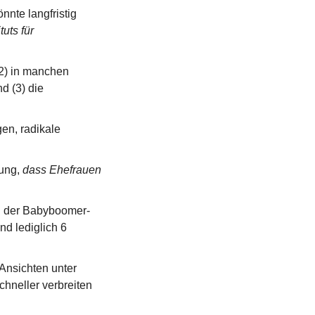
nnte langfristig 
uts für 
2) in manchen 
 (3) die 
n, radikale 
ung, 
dass Ehefrauen 
in der Babyboomer-
d lediglich 6 
nsichten unter 
hneller verbreiten 