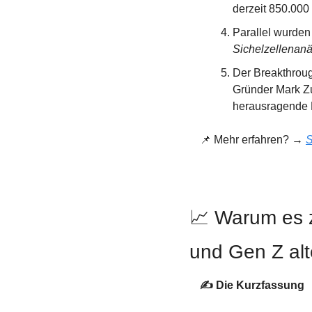
derzeit 850.000
Sichelzellenan
Der Breakthrou
Gründer Mark Zu
herausragende F
📌
 Mehr erfahren? → 
S
📈
 Warum es 
und Gen Z alte
✍️ Die Kurzfassung