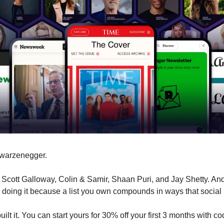
hwarzenegger.
cott Galloway, Colin & Samir, Shaan Puri, and Jay Shetty. And
re doing it because a list you own compounds in ways that social
ilt it. You can start yours for 30% off your first 3 months with co