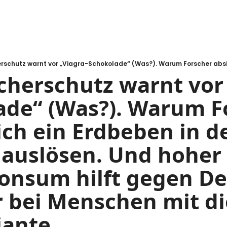
cherschutz warnt vor 
ade“ (Was?). Warum Fo
ich ein Erdbeben in de
auslösen. Und hoher 
konsum hilft gegen De
 bei Menschen mit die
iante.