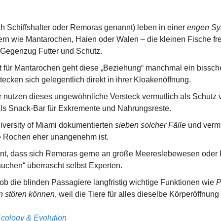
h Schiffshalter oder Remoras genannt) leben in einer 
engen Sy
 wie Mantarochen, Haien oder Walen – die kleinen Fische fres
 Gegenzug Futter und Schutz.
 für Mantarochen geht diese „Beziehung“ manchmal ein bisschen
ecken sich gelegentlich direkt in ihrer Kloakenöffnung.
er nutzen dieses ungewöhnliche Versteck vermutlich als Schutz 
 als Snack-Bar für Exkremente und Nahrungsreste.
iversity of Miami dokumentierten 
sieben solcher Fälle
 und verm
ie Rochen eher unangenehm ist.
nt, dass sich Remoras gerne an große Meereslebewesen oder B
uchen“ überrascht selbst Experten.
 ob die blinden Passagiere langfristig wichtige Funktionen wie 
P
n stören können
, weil die Tiere für alles dieselbe Körperöffnung
cology & Evolution