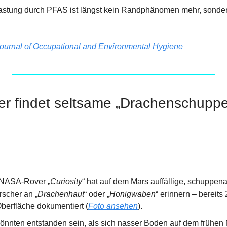
elastung durch PFAS ist längst kein Randphänomen mehr, sondern
ournal of Occupational and Environmental Hygiene
r findet seltsame „Drachenschuppen
r NASA-Rover „
Curiosity
“ hat auf dem Mars auffällige, schuppena
rscher an „
Drachenhaut
“ oder „
Honigwaben
“ erinnern – bereits
Oberfläche dokumentiert (
Foto ansehen
).
könnten entstanden sein, als sich nasser Boden auf dem frühen