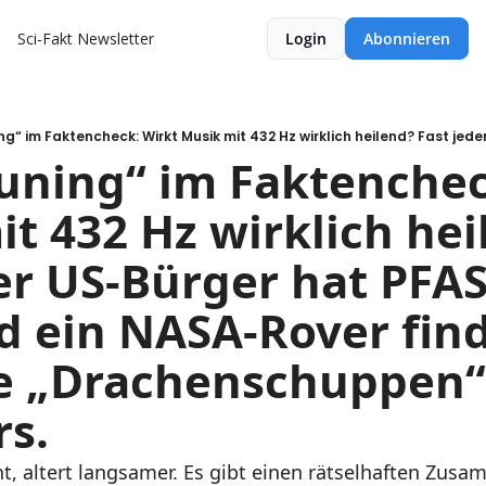
Sci-Fakt Newsletter
Login
Abonnieren
uning“ im Faktencheck
t 432 Hz wirklich hei
er US-Bürger hat PFAS
d ein NASA-Rover find
e „Drachenschuppen“ 
s.
, altert langsamer. Es gibt einen rätselhaften Zus