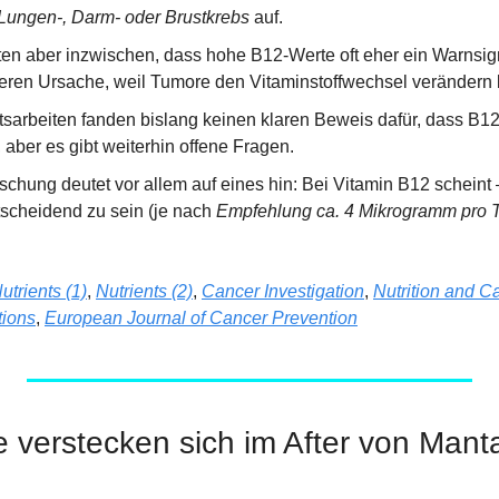
Lungen-, Darm- oder Brustkrebs
 auf.
en aber inzwischen, dass hohe B12-Werte oft eher ein Warnsign
deren Ursache, weil Tumore den Vitaminstoffwechsel verändern
sarbeiten fanden bislang keinen klaren Beweis dafür, dass B12-
 aber es gibt weiterhin offene Fragen.
schung deutet vor allem auf eines hin: Bei Vitamin B12 scheint –
tscheidend zu sein (je nach 
Empfehlung ca. 4 Mikrogramm pro 
utrients (1)
, 
Nutrients (2)
, 
Cancer Investigation
, 
Nutrition and C
ions
, 
European Journal of Cancer Prevention
 verstecken sich im After von Mant