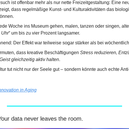
ch ist offenbar mehr als nur nette Freizeitgestaltung: Eine neu
zeigt, dass regelmäßige Kunst- und Kulturaktivitäten das biolog
önnen.
ede Woche ins Museum gehen, malen, tanzen oder singen, alter
 Uhr
“ um bis zu vier Prozent langsamer.
end: Der Effekt war teilweise sogar stärker als bei wöchentlic
rmuten, dass kreative Beschäftigungen 
Stress reduzieren, En
eist gleichzeitig aktiv halten
.
tur tut nicht nur der Seele gut – sondern könnte auch echte Ant
nnovation in Aging
Your data never leaves the room.