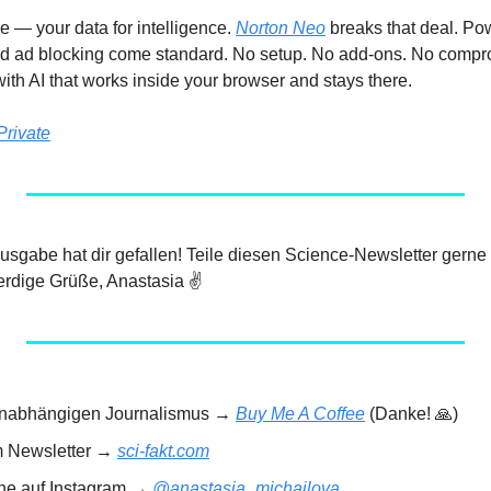
de — your data for intelligence. 
Norton Neo
 breaks that deal. Powe
and ad blocking come standard. No setup. No add-ons. No compro
ith AI that works inside your browser and stays there.
Private
 Ausgabe hat dir gefallen! Teile diesen Science-Newsletter gerne
rdige Grüße, Anastasia ✌️
 unabhängigen Journalismus → 
Buy Me A Coffee
 (Danke! 
🙏
)
m Newsletter → 
sci-fakt.com
rne auf Instagram → 
@anastasia_michailova