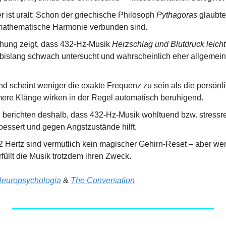
r ist uralt: Schon der griechische Philosoph 
Pythagoras
 glaubte
athematische Harmonie verbunden sind.
hung zeigt, dass 432-Hz-Musik 
Herzschlag und Blutdruck leich
d bislang schwach untersucht und wahrscheinlich eher allgemei
 scheint weniger die exakte Frequenz zu sein als die persön
mere Klänge wirken in der Regel automatisch beruhigend.
berichten deshalb, dass 432-Hz-Musik wohltuend bzw. stressred
rbessert und gegen Angstzustände hilft.
 Hertz sind vermutlich kein magischer Gehirn-Reset – aber wenn 
füllt die Musik trotzdem ihren Zweck.
europsychologia
 & 
The Conversation