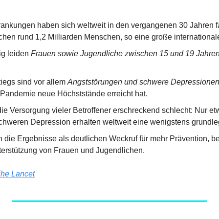
ankungen haben sich weltweit in den vergangenen 30 Jahren fa
schen rund 1,2 Milliarden Menschen, so eine große international
g leiden 
Frauen sowie Jugendliche zwischen 15 und 19 Jahre
iegs sind vor allem 
Angststörungen und schwere Depressione
-Pandemie neue Höchststände erreicht hat.
 die Versorgung vieler Betroffener erschreckend schlecht: Nur et
chweren Depression erhalten weltweit eine wenigstens grundl
 die Ergebnisse als deutlichen Weckruf für mehr Prävention, b
terstützung von Frauen und Jugendlichen.
he Lancet