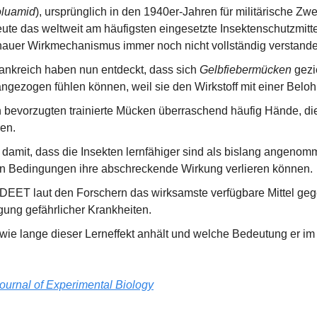
oluamid
), ursprünglich in den 1940er-Jahren für militärische Zw
heute das weltweit am häufigsten eingesetzte Insektenschutzmit
auer Wirkmechanismus immer noch nicht vollständig verstanden
ankreich haben nun entdeckt, dass sich 
Gelbfiebermücken
 gez
gezogen fühlen können, weil sie den Wirkstoff mit einer Belo
 bevorzugten trainierte Mücken überraschend häufig Hände, di
en.
t damit, dass die Insekten lernfähiger sind als bislang angenom
en Bedingungen ihre abschreckende Wirkung verlieren können.
 DEET laut den Forschern das wirksamste verfügbare Mittel ge
gung gefährlicher Krankheiten.
 wie lange dieser Lerneffekt anhält und welche Bedeutung er im A
ournal of Experimental Biology