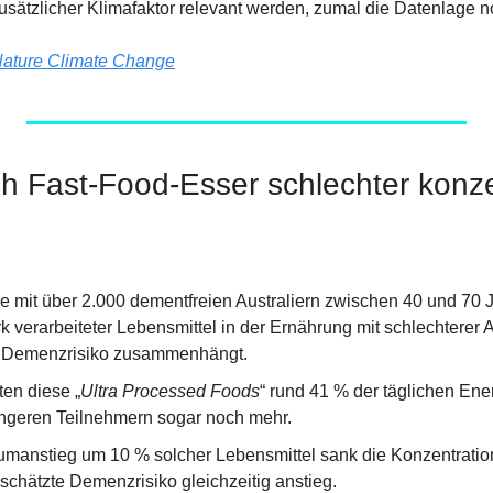
usätzlicher Klimafaktor relevant werden, zumal die Datenlage no
ature Climate Change
h Fast-Food-Esser schlechter konz
e mit über 2.000 dementfreien Australiern zwischen 40 und 70 Ja
rk verarbeiteter Lebensmittel in der Ernährung mit schlechterer
 Demenzrisiko zusammenhängt.
ten diese „
Ultra Processed Foods
“ rund 41 % der täglichen Ener
ngeren Teilnehmern sogar noch mehr.
manstieg um 10 % solcher Lebensmittel sank die Konzentration
chätzte Demenzrisiko gleichzeitig anstieg.