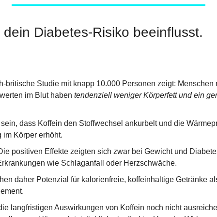
 dein Diabetes-Risiko beeinflusst.
-britische Studie mit knapp 10.000 Personen zeigt: Menschen m
werten im Blut haben 
tendenziell weniger Körperfett und ein ger
sein, dass Koffein den Stoffwechsel ankurbelt und die Wärmepr
 im Körper erhöht.
e positiven Effekte zeigten sich zwar bei Gewicht und Diabetesr
-Erkrankungen wie Schlaganfall oder Herzschwäche.
en daher Potenzial für kalorienfreie, koffeinhaltige Getränke al
ement.
die langfristigen Auswirkungen von Koffein noch nicht ausreichen