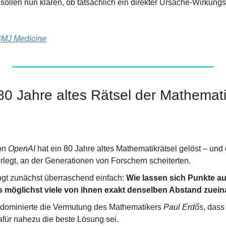
 sollen nun klären, ob tatsächlich ein direkter Ursache-Wirku
MJ Medicine
n 80 Jahre altes Rätsel der Mathemati
on 
OpenAI
 hat ein 80 Jahre altes Mathematikrätsel gelöst – und 
legt, an der Generationen von Forschern scheiterten.
ngt zunächst überraschend einfach: 
Wie lassen sich Punkte auf
 möglichst viele von ihnen exakt denselben Abstand zuei
dominierte die Vermutung des Mathematikers 
Paul Erdős
, dass 
afür nahezu die beste Lösung sei.