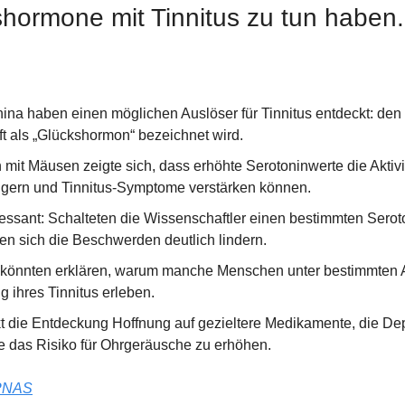
hormone mit Tinnitus zu tun haben.
oft als „Glückshormon“ bezeichnet wird.
 mit Mäusen zeigte sich, dass erhöhte Serotoninwerte die Aktivi
igern und Tinnitus-Symptome verstärken können.
essant: Schalteten die Wissenschaftler einen bestimmten Seroto
ßen sich die Beschwerden deutlich lindern.
könnten erklären, warum manche Menschen unter bestimmten An
 ihres Tinnitus erleben.
kt die Entdeckung Hoffnung auf gezieltere Medikamente, die De
 das Risiko für Ohrgeräusche zu erhöhen.
PNAS