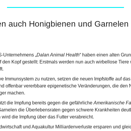
en auch Honigbienen und Garnelen 
S-Unternehmens „
Dalan Animal Health
“ haben einen alten Grun
 den Kopf gestellt: Erstmals werden nun auch wirbellose Tiere
t.
ive Immunsystem zu nutzen, setzen die neuen Impfstoffe auf da
d offenbar vererbbare epigenetische Veränderungen, die den
iger machen.
zt die Impfung bereits gegen die gefährliche 
Amerikanische Fa
 Garnelen die Überlebensraten gegen schwere Krankheiten deutlic
 wird die Impfung über das Futter verabreicht.
wirtschaft und Aquakultur Milliardenverluste ersparen und gleic