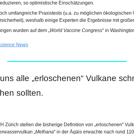
 reduzieren, so optimistische Einschätzungen.
och umfangreiche Praxistests (u.a. zu möglichen ökologischen
sicherheit), weshalb einige Experten die Ergebnisse mit großer
ungen wurden auf dem „
World Vaccine Congress
“ in Washington
cience News
uns alle „erloschenen“ Vulkane schn
en sollten.
 Zürich stellen die bisherige Definition von „erloschenen“ Vulk
erwasservulkan „
Methana
“ in der Ägäis erwachte nach rund 11