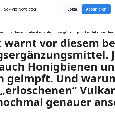
Sci-Fakt Newsletter
Login
Abonnieren
t warnt vor diesem be
ergänzungsmittel. Je
auch Honigbienen un
n geimpft. Und warum
 „erloschenen“ Vulkan
 nochmal genauer ans