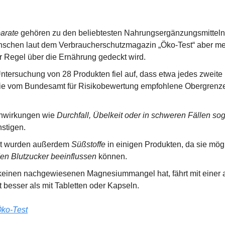
arate
 gehören zu den beliebtesten Nahrungsergänzungsmitteln 
schen laut dem Verbraucherschutzmagazin „Öko-Test“ aber meis
er Regel über die Ernährung gedeckt wird.
ntersuchung von 28 Produkten fiel auf, dass etwa jedes zweite 
 die vom Bundesamt für Risikobewertung empfohlene Obergrenze
wirkungen wie 
Durchfall, Übelkeit oder in schweren Fällen sog
stigen.
et wurden außerdem 
Süßstoffe
en Blutzucker beeinflussen
 können.
 keinen nachgewiesenen Magnesiummangel hat, fährt mit einer
 besser als mit Tabletten oder Kapseln.
ko-Test