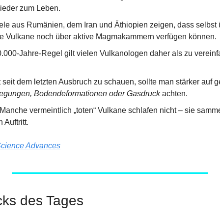
ieder zum Leben.
ele aus Rumänien, dem Iran und Äthiopien zeigen, dass selbst 
ive Vulkane noch über aktive Magmakammern verfügen können.
.000-Jahre-Regel gilt vielen Vulkanologen daher als zu vereinfa
it seit dem letzten Ausbruch zu schauen, sollte man stärker auf 
ungen, Bodendeformationen oder Gasdruck
 achten.
Manche vermeintlich „toten“ Vulkane schlafen nicht – sie sammeln
Auftritt.
cience Advances
cks des Tages