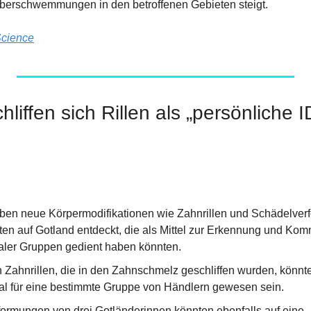
Überschwemmungen in den betroffenen Gebieten steigt.
cience
hliffen sich Rillen als „persönliche ID
en neue Körpermodifikationen wie Zahnrillen und Schädelverf
ten auf Gotland entdeckt, die als Mittel zur Erkennung und Kom
aler Gruppen gedient haben könnten.
n Zahnrillen, die in den Zahnschmelz geschliffen wurden, könnte
al für eine bestimmte Gruppe von Händlern gewesen sein.
ormungen von drei Gotländerinnen könnten ebenfalls auf eine 