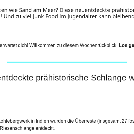
ten wie Sand am Meer? Diese neuentdeckte prähistor
x! Und zu viel Junk Food im Jugendalter kann bleibend
erwartet dich! Willkommen zu diesem Wochenrückblick. 
Los ge
ntdeckte prähistorische Schlange wa
!
ohlebergwerk in Indien wurden die Überreste (insgesamt 27 fossi
 Riesenschlange entdeckt.