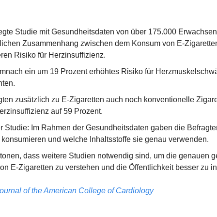
egte Studie mit Gesundheitsdaten von über 175.000 Erwachse
utlichen Zusammenhang zwischen dem Konsum von E-Zigaretten
en Risiko für Herzinsuffizienz.
nach ein um 19 Prozent erhöhtes Risiko für Herzmuskelschwäc
ten.
ten zusätzlich zu E-Zigaretten auch noch konventionelle Zigaret
erzinsuffizienz auf 59 Prozent.
 Studie: Im Rahmen der Gesundheitsdaten gaben die Befragten 
n konsumieren und welche Inhaltsstoffe sie genau verwenden.
tonen, dass weitere Studien notwendig sind, um die genauen ge
n E-Zigaretten zu verstehen und die Öffentlichkeit besser zu in
ournal of the American College of Cardiology