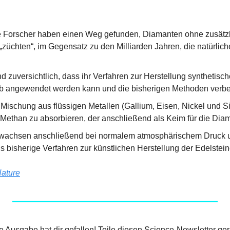
 Forscher haben einen Weg gefunden, Diamanten ohne zusätzli
„züchten“, im Gegensatz zu den Milliarden Jahren, die natürlic
d zuversichtlich, dass ihr Verfahren zur Herstellung synthetisch
 angewendet werden kann und die bisherigen Methoden verbe
Mischung aus flüssigen Metallen (Gallium, Eisen, Nickel und Sil
 Methan zu absorbieren, der anschließend als Keim für die Diam
wachsen anschließend bei normalem atmosphärischem Druck un
s bisherige Verfahren zur künstlichen Herstellung der Edelstein
ature
ige Ausgabe hat dir gefallen! Teile diesen Science-Newsletter ger