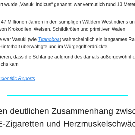
t wurde „Vasuki indicus“ genannt, war vermutlich rund 13 Meter
r 47 Millionen Jahren in den sumpfigen Wäldern Westindiens und
von Krokodilen, Welsen, Schildkröten und primitiven Walen.
e war Vasuki (wie 
Titanoboa
) wahrscheinlich ein langsames Rau
interhalt überwältigte und im Würgegriff erdrückte.
ieren, dass die Schlange aufgrund des damals außergewöhnlic
chs kam.
cientific Reports
inen deutlichen Zusammenhang zwis
-Zigaretten und Herzmuskelschwä