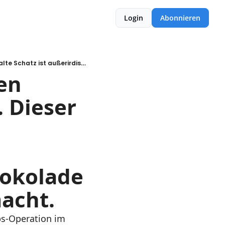
Login
Abonnieren
Schockierend: Kinder vertrauen Robotern mehr als Menschen. Dieser 3.000 Jahre alte Schatz ist außerirdisch. Und eine ungewöhnliche Zutat, die Schokolade gesünder und nachhaltiger macht.
n 
Dieser 
okolade 
acht.
s-Operation im 