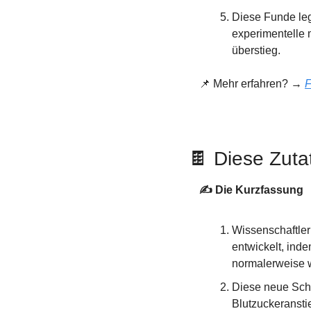
Diese Funde leg
experimentelle 
überstieg.
📌
 Mehr erfahren? → 
F
🍫
 Diese Zuta
✍️ Die Kurzfassung
Wissenschaftler
entwickelt, inde
normalerweise 
Diese neue Schok
Blutzuckeranst