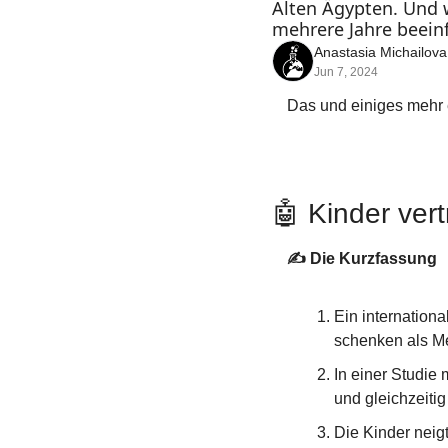
Alten Ägypten. Und
mehrere Jahre beeinf
Anastasia Michailova
Jun 7, 2024
Das und einiges mehr 
🤖
 Kinder ve
✍️ Die Kurzfassung
Ein internation
schenken als M
In einer Studie 
und gleichzeiti
Die Kinder neig