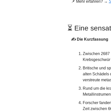
📌
 Mehr erfahren? → 
S
⏳ Eine sensat
✍️ Die Kurzfassung
Zwischen 2687 u
Krebsgeschwür z
Britische und s
alten Schädels
verstreute met
Rund um die kra
Metallinstrumen
Forscher fanden
Zeit zwischen 6