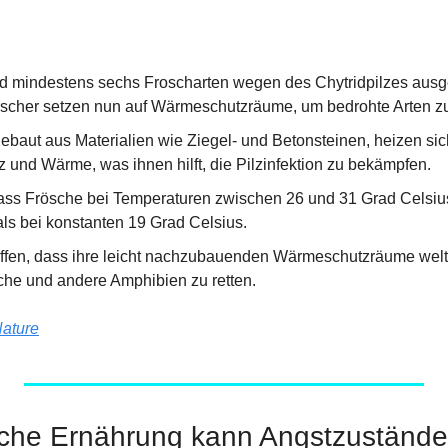
ind mindestens sechs Froscharten wegen des Chytridpilzes ausg
rscher setzen nun auf Wärmeschutzräume, um bedrohte Arten zu
baut aus Materialien wie Ziegel- und Betonsteinen, heizen sich
 und Wärme, was ihnen hilft, die Pilzinfektion zu bekämpfen.
dass Frösche bei Temperaturen zwischen 26 und 31 Grad Celsius
als bei konstanten 19 Grad Celsius.
offen, dass ihre leicht nachzubauenden Wärmeschutzräume wel
che und andere Amphibien zu retten.
ature
eiche Ernährung kann Angstzustände