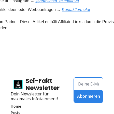
rne auf Instagram → 
@anastasia_michailova
ritik, Ideen oder Werbeanfragen → 
Kontaktformular
Partner: Dieser Artikel enthält Affiliate-Links, durch die Provisi
rden.
Sci-Fakt 
Newsletter
Dein Newsletter für 
Abonnieren
maximales Infotainment!
Home
Posts