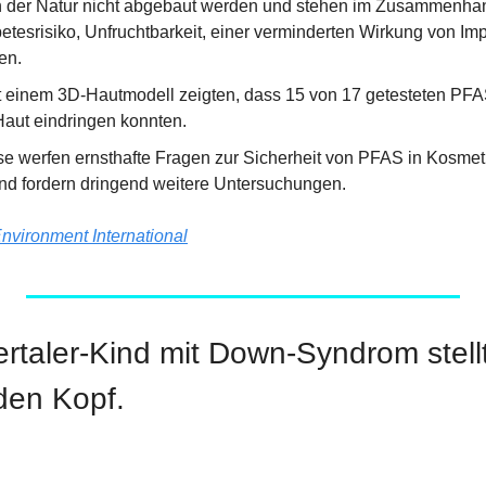
 der Natur nicht abgebaut werden und stehen im Zusammenhan
etesrisiko, Unfruchtbarkeit, einer verminderten Wirkung von Im
en.
 einem 3D-Hautmodell zeigten, dass 15 von 17 getesteten PFAS
Haut eindringen konnten.
e werfen ernsthafte Fragen zur Sicherheit von PFAS in Kosmet
nd fordern dringend weitere Untersuchungen.
nvironment International
rtaler-Kind mit Down-Syndrom stellt
den Kopf.