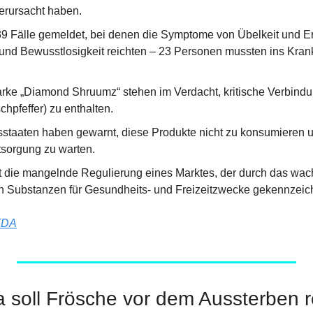
erursacht haben.
9 Fälle gemeldet, bei denen die Symptome von Übelkeit und Erb
und Bewusstlosigkeit reichten – 23 Personen mussten ins Krank
rke „Diamond Shruumz“ stehen im Verdacht, kritische Verbindun
hpfeffer) zu enthalten.
staaten haben gewarnt, diese Produkte nicht zu konsumieren 
tsorgung zu warten.
gt die mangelnde Regulierung eines Marktes, der durch das wac
 Substanzen für Gesundheits- und Freizeitzwecke gekennzeichn
FDA
 soll Frösche vor dem Aussterben r