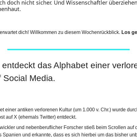
ich doch nicht sicher. Und Wissenschaftler überziehe
henhaut.
erwartet dich! Willkommen zu diesem Wochenrückblick. 
Los ge
 entdeckt das Alphabet einer verlor
uf Social Media.
t einer antiken verlorenen Kultur (um 1.000 v. Chr.) wurde durch
st auf X (ehemals Twitter) entdeckt.
wickler und nebenberuflicher Forscher stieß beim Scrollen auf d
us Spanien und erkannte, dass es sich hierbei um das bisher un