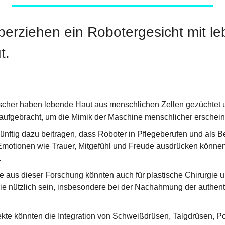
berziehen ein Robotergesicht mit le
t.
cher haben lebende Haut aus menschlichen Zellen gezüchtet un
aufgebracht, um die Mimik der Maschine menschlicher erschein
nftig dazu beitragen, dass Roboter in Pflegeberufen und als Beg
otionen wie Trauer, Mitgefühl und Freude ausdrücken können,
.
e aus dieser Forschung könnten auch für plastische Chirurgie un
ie nützlich sein, insbesondere bei der Nachahmung der authent
ekte könnten die Integration von Schweißdrüsen, Talgdrüsen, Po