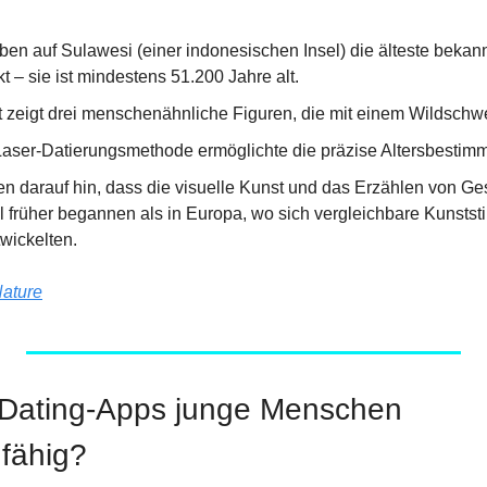
en auf Sulawesi (einer indonesischen Insel) die älteste bekan
t – sie ist mindestens 51.200 Jahre alt.
 zeigt drei menschenähnliche Figuren, die mit einem Wildschwe
Laser-Datierungsmethode ermöglichte die präzise Altersbestim
n darauf hin, dass die visuelle Kunst und das Erzählen von Ges
l früher begannen als in Europa, wo sich vergleichbare Kunststi
wickelten.
ature
Dating-Apps junge Menschen 
fähig?