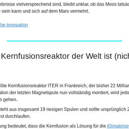
nisse vielversprechend sind, bleibt unklar, ob das Moos tatsäc
e sein kann und sich auf dem Mars vermehrt.
he Innovation
Kernfusionsreaktor der Welt ist (nich
ßte Kernfusionsreaktor ITER in Frankreich, der bisher 22 Milliard
ation der letzten Magnetspule nun vollständig montiert, wird jedo
eb gehen.
teht aus insgesamt 19 riesigen Spulen und sollte ursprünglich 
st durchlaufen.
ng bedeutet, dass die Kernfusion als Lösung für die 
Klimakrise