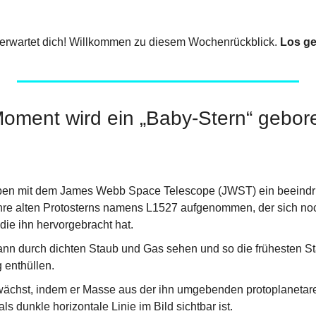
erwartet dich! Willkommen zu diesem Wochenrückblick. 
Los ge
Moment wird ein „Baby-Stern“ gebor
en mit dem James Webb Space Telescope (JWST) ein beeindru
hre alten Protosterns namens L1527 aufgenommen, der sich noc
die ihn hervorgebracht hat.
nn durch dichten Staub und Gas sehen und so die frühesten Sta
 enthüllen.
wächst, indem er Masse aus der ihn umgebenden protoplanetar
ls dunkle horizontale Linie im Bild sichtbar ist.