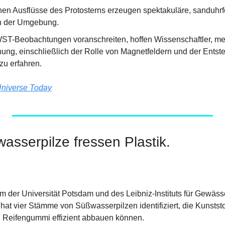
hen Ausflüsse des Protosterns erzeugen spektakuläre, sanduhrf
n der Umgebung.
T-Beobachtungen voranschreiten, hoffen Wissenschaftler, meh
hung, einschließlich der Rolle von Magnetfeldern und der Entst
zu erfahren.
niverse Today
asserpilze fressen Plastik.
m der Universität Potsdam und des Leibniz-Instituts für Gewäss
hat vier Stämme von Süßwasserpilzen identifiziert, die Kunststo
 Reifengummi effizient abbauen können.