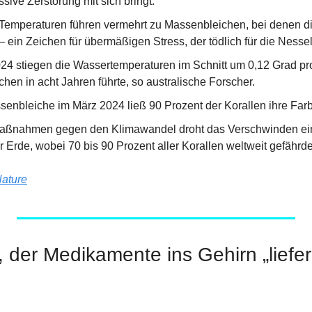
sive Zerstörung mit sich bringt.
Temperaturen führen vermehrt zu Massenbleichen, bei denen die
– ein Zeichen für übermäßigen Stress, der tödlich für die Nesse
24 stiegen die Wassertemperaturen im Schnitt um 0,12 Grad pro
hen in acht Jahren führte, so australische Forscher.
senbleiche im März 2024 ließ 90 Prozent der Korallen ihre Farb
aßnahmen gegen den Klimawandel droht das Verschwinden eine
 Erde, wobei 70 bis 90 Prozent aller Korallen weltweit gefährde
ature
t, der Medikamente ins Gehirn „liefe