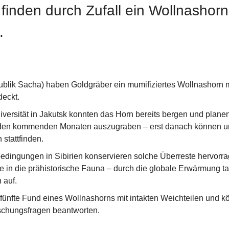
finden durch Zufall ein Wollnashorn
.
publik Sacha) haben Goldgräber ein mumifiziertes Wollnashorn m
deckt.
iversität in Jakutsk konnten das Horn bereits bergen und planen
in den kommenden Monaten auszugraben – erst danach können u
stattfinden.
edingungen in Sibirien konservieren solche Überreste hervorra
e in die prähistorische Fauna – durch die globale Erwärmung ta
 auf.
r fünfte Fund eines Wollnashorns mit intakten Weichteilen und kö
chungsfragen beantworten.