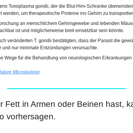
ens Toxoplasma gondii, der die Blut-Hirn-Schranke überwinden 
t werden, um therapeutische Proteine ins Gehirn zu transportie
 Forschung an menschlichem Gehirngewebe und lebenden Mäusen
achbar ist und möglicherweise breit einsetzbar sein könnte.
sch veränderten T. gondii bestätigten, dass der Parasit die gew
tzte und nur minimale Entzündungen verursachte.
ue Wege für die Behandlung von neurologischen Erkrankungen 
ature Microbiology
 Fett in Armen oder Beinen hast, ka
o vorhersagen.