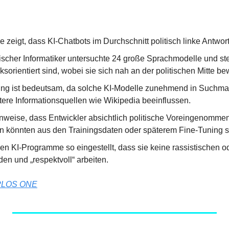
e zeigt, dass KI-Chatbots im Durchschnitt politisch linke Antwo
cher Informatiker untersuchte 24 große Sprachmodelle und stellt
nksorientiert sind, wobei sie sich nah an der politischen Mitte b
ng ist bedeutsam, da solche KI-Modelle zunehmend in Suchmasc
ere Informationsquellen wie Wikipedia beeinflussen.
inweise, dass Entwickler absichtlich politische Voreingenommen
n könnten aus den Trainingsdaten oder späterem Fine-Tuning
 KI-Programme so eingestellt, dass sie keine rassistischen od
en und „respektvoll“ arbeiten.
PLOS ONE