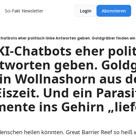
Sci-Fakt Newsletter
Login
Abonnieren
-Chatbots eher polit
tworten geben. Goldgr
in Wollnashorn aus de
iszeit. Und ein Parasit
nte ins Gehirn „lief
nschen heilen könnten. Great Barrier Reef so heiß wi