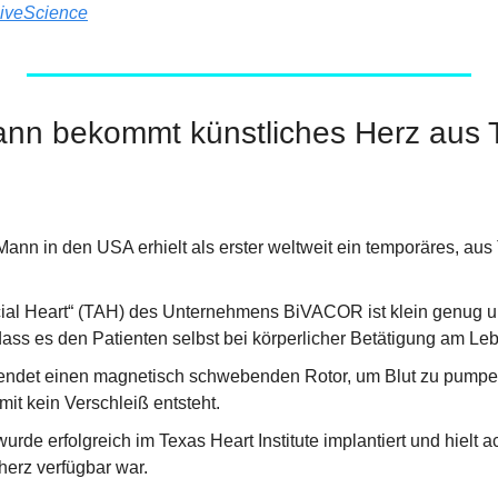
iveScience
ann bekommt künstliches Herz aus T
Mann in den USA erhielt als erster weltweit ein temporäres, aus T
ficial Heart“ (TAH) des Unternehmens BiVACOR ist klein genug un
dass es den Patienten selbst bei körperlicher Betätigung am Leb
endet einen magnetisch schwebenden Rotor, um Blut zu pumpen
it kein Verschleiß entsteht.
rde erfolgreich im Texas Heart Institute implantiert und hielt ac
erz verfügbar war.