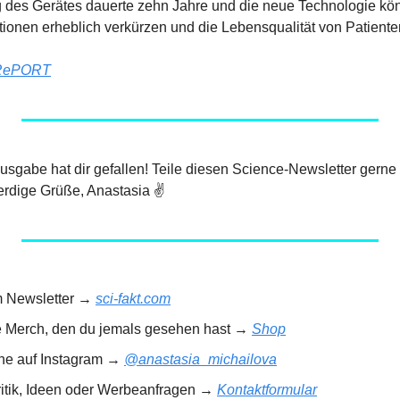
 des Gerätes dauerte zehn Jahre und die neue Technologie könn
tionen erheblich verkürzen und die Lebensqualität von Patiente
RePORT
 Ausgabe hat dir gefallen! Teile diesen Science-Newsletter gerne
rdige Grüße, Anastasia ✌️
m Newsletter → 
sci-fakt.com
e Merch, den du jemals gesehen hast → 
Shop
rne auf Instagram → 
@anastasia_michailova
ritik, Ideen oder Werbeanfragen → 
Kontaktformular