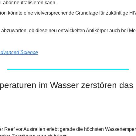
abor neutralisieren kann.
on könnte eine vielversprechende Grundlage für zukünftige H
h abzuwarten, ob diese neu entwickelten Antikörper auch bei M
dvanced Science
eraturen im Wasser zerstören das G
er Reef vor Australien erlebt gerade die höchsten Wassertempera