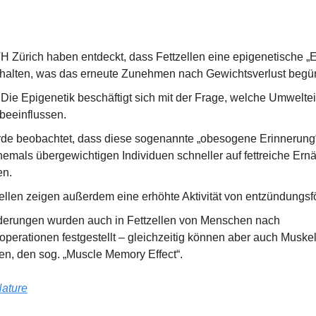
H Zürich haben entdeckt, dass Fettzellen eine epigenetische „E
behalten, was das erneute Zunehmen nach Gewichtsverlust begün
 Die Epigenetik beschäftigt sich mit der Frage, welche Umwelteinf
beeinflussen.
e beobachtet, dass diese sogenannte „obesogene Erinnerung“ 
ehemals übergewichtigen Individuen schneller auf fettreiche Ern
en.
zellen zeigen außerdem eine erhöhte Aktivität von entzündungs
derungen wurden auch in Fettzellen von Menschen nach 
perationen festgestellt – gleichzeitig können aber auch Muskeln
n, den sog. „Muscle Memory Effect“.
ature