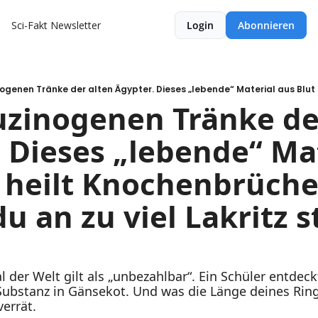
Sci-Fakt Newsletter
Login
Abonnieren
uzinogenen Tränke der
. Dieses „lebende“ Mat
 heilt Knochenbrüche
 an zu viel Lakritz s
 der Welt gilt als „unbezahlbar“. Ein Schüler entdeckt
bstanz in Gänsekot. Und was die Länge deines Ringf
errät.