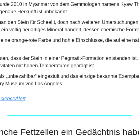
wurde 2010 in Myanmar von dem Gemmologen namens Kyaw Thu
 genaue Herkunft ist unbekannt.
an den Stein für Scheelit, doch nach weiteren Untersuchungen st
ein völlig neuartiges Mineral handelt, dessen chemische Formel 
 eine orange-rote Farbe und hohle Einschlüsse, die auf eine nat
en, dass der Stein in einer Pegmatit-Formation entstanden ist, 
vitäten mit hohen Temperaturen geprägt ist.
ls „unbezahlbar“ eingestuft und das einzige bekannte Exemplar b
ory Museum von Los Angeles.
cienceAlert
che Fettzellen ein Gedächtnis hab