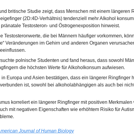
und britische Studie zeigt, dass Menschen mit einem längeren Ri
eigefinger (2D:4D-Verhältnis) tendenziell mehr Alkohol konsumi
 pränatale Testosteron- und Östrogenexposition hinweist.
e Testosteronwerte, die bei Männern häufiger vorkommen, könn
he“ Veränderungen im Gehirn und anderen Organen verursachen,
beeinflussen.
rsuchte polnische Studenten und fand heraus, dass sowohl Män
ngfingern die höchsten Werte für Alkoholkonsum aufwiesen.
 in Europa und Asien bestätigen, dass ein längerer Ringfinger h
erbunden ist, sowohl bei alkoholabhängigen als auch bei nich
us korreliert ein längerer Ringfinger mit positiven Merkmalen w
auch mit negativen Eigenschaften wie erhöhtem Risiko für Autis
bleme.
merican Journal of Human Biology