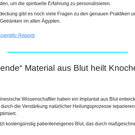
en, um die spirituelle Erfahrung zu personalisieren.
tdeckung gibt es noch viele Fragen zu den genauen Praktiken u
Getränken im alten Ägypten.
cientific Reports
bende“ Material aus Blut heilt Knoc
inesische Wissenschaftler haben ein Implantat aus Blut entwicke
urch die Verstärkung natürlicher Heilungsprozesse reparieren 
timiert.
zt kostengünstig patienteneigenes Blut, das durch maßgeschne