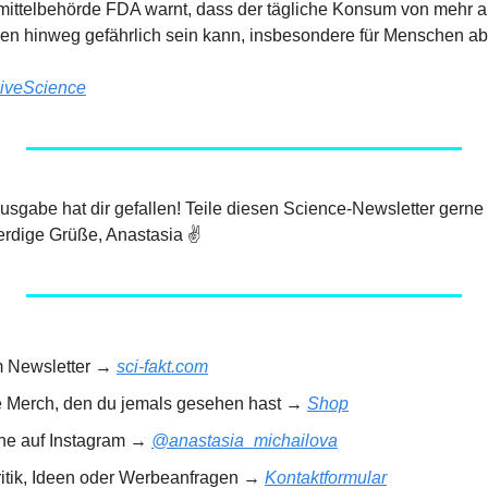
ttelbehörde FDA warnt, dass der tägliche Konsum von mehr al
n hinweg gefährlich sein kann, insbesondere für Menschen ab
iveScience
 Ausgabe hat dir gefallen! Teile diesen Science-Newsletter gerne
rdige Grüße, Anastasia ✌️
m Newsletter → 
sci-fakt.com
e Merch, den du jemals gesehen hast → 
Shop
rne auf Instagram → 
@anastasia_michailova
ritik, Ideen oder Werbeanfragen → 
Kontaktformular