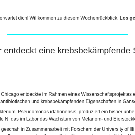
erwartet dich! Willkommen zu diesem Wochenrückblick. 
Los ge
r entdeckt eine krebsbekämpfende S
 Chicago entdeckte im Rahmen eines Wissenschaftsprojektes ei
t antibiotischen und krebsbekämpfenden Eigenschaften in Gäns
akterium, Pseudomonas idahonensis, produziert ein bisher unbe
e N, das im Labor das Wachstum von Melanom- und Eierstock
geschah in Zusammenarbeit mit Forschern der University of Illin