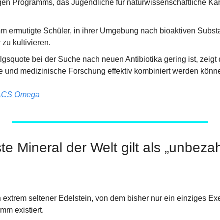
en Programms, das Jugendliche für naturwissenschaftliche Karr
 ermutigte Schüler, in ihrer Umgebung nach bioaktiven Subst
 zu kultivieren.
gsquote bei der Suche nach neuen Antibiotika gering ist, zeigt d
e und medizinische Forschung effektiv kombiniert werden könn
ACS Omega
te Mineral der Welt gilt als „unbezah
n extrem seltener Edelstein, von dem bisher nur ein einziges Ex
mm existiert.