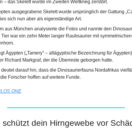
n – das Skelett wurde im Zweiten Weltkrieg zerstört.
pten ausgegrabene Skelett wurde ursprünglich der Gattung „Ca
ies sich nun aber als eigenständige Art.
m aus München analysierte die Fotos und nannte den Dinosauri
s Tier war ein zehn Meter langer Raubsaurier mit symmetrische
nhorn.
t Ägypten („Tamery“ – altägyptische Bezeichnung für Ägypten)
r Richard Markgraf, der die Überreste geborgen hatte.
eutet darauf hin, dass die Dinosaurierfauna Nordafrikas vielfält
ie Forscher hoffen auf weitere Funde.
PLOS ONE
 schützt dein Hirngewebe vor Schä