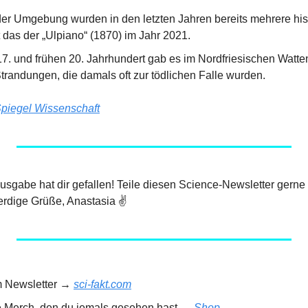
 der Umgebung wurden in den letzten Jahren bereits mehrere his
t das der „Ulpiano“ (1870) im Jahr 2021.
. und frühen 20. Jahrhundert gab es im Nordfriesischen Watte
trandungen, die damals oft zur tödlichen Falle wurden.
piegel Wissenschaft
 Ausgabe hat dir gefallen! Teile diesen Science-Newsletter gerne
rdige Grüße, Anastasia ✌️
m Newsletter → 
sci-fakt.com
e Merch, den du jemals gesehen hast → 
Shop