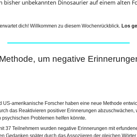
en bisher unbekannten Dinosaurier auf einem alten F
erwartet dich! Willkommen zu diesem Wochenrückblick. 
Los ge
 Methode, um negative Erinnerungen
 US-amerikanische Forscher haben eine neue Methode entwicke
rch das Reaktivieren positiver Erinnerungen abzuschwächen, w
 psychischen Problemen helfen könnte.
 mit 37 Teilnehmern wurden negative Erinnerungen mit erfundene
en Gedanken später durch das Assoziieren der gleichen Wörter m