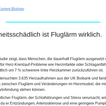
urrent Biology
itsschädlich ist Fluglärm wirklich.
tudie zeigt, dass Menschen, die dauerhaft Fluglärm ausgesetzt 
 für Herz-Kreislauf-Probleme wie Herzinfarkte oder Schlaganfäll
ttlich um 7 % schwerere linke Herzkammer zurückzuführen ist.
ntersuchten 3.635 Herzaufnahmen aus der UK Biobank und fand
wischen Fluglärm und Veränderungen im Herzmuskel, die mit 
 Verbindung stehen können.
licher Fluglärm, der Schlafstörungen und Stress verursacht, wir
da er Entzündungen, Arteriosklerose und eine geringere Pumpl