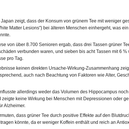
 Japan zeigt, dass der Konsum von grünem Tee mit weniger ge
ite Matter Lesions“) bei älteren Menschen einhergeht, was ein
nnte.
se von über 8.700 Senioren ergab, dass drei Tassen grüner Tee 
chäden verbunden waren, und sieben bis acht Tassen mit 6 % w
sse pro Tag.
ebnisse keinen direkten Ursache-Wirkung-Zusammenhang zeigen
sprechend, auch nach Beachtung von Faktoren wie Alter, Gesch
influsste allerdings weder das Volumen des Hippocampus noc
 zeigte keine Wirkung bei Menschen mit Depressionen oder ge
ür Alzheimer.
rmuten, dass grüner Tee durch positive Effekte auf den Blutdruc
agen könnte, da er weniger Koffein enthält und reich an Antioxi