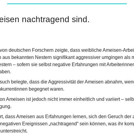
isen nachtragend sind.
von deutschen Forschern zeigte, dass weibliche Ameisen-Arbeit
 aus bekannten Nestern signifikant aggressiver umgingen als m
tern – sofern sie selbst negative Erfahrungen mit Arbeiterinn
aben.
rsuch belegte, dass die Aggressivität der Ameisen abnahm, wenn
onkurrentinnen begegnet waren.
n Ameisen ist jedoch nicht immer einheitlich und variiert – selb
igung.
ärt, dass Ameisen aus Erfahrungen lernen, sich den Geruch der
negativen Ereignissen „nachtragend“ sein können, was ihr kom
unterstreicht.