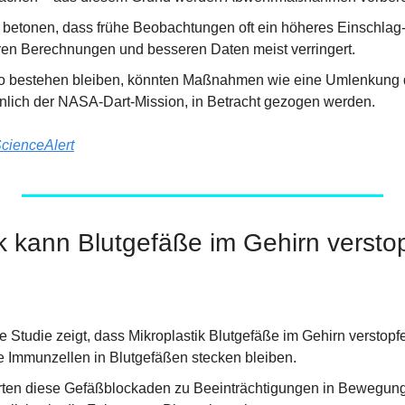
 betonen, dass frühe Beobachtungen oft ein höheres Einschlag-
eren Berechnungen und besseren Daten meist verringert.
ko bestehen bleiben, könnten Maßnahmen wie eine Umlenkung d
lich der NASA-Dart-Mission, in Betracht gezogen werden.
cienceAlert
ik kann Blutgefäße im Gehirn versto
 Studie zeigt, dass Mikroplastik Blutgefäße im Gehirn verstopfe
e Immunzellen in Blutgefäßen stecken bleiben.
rten diese Gefäßblockaden zu Beeinträchtigungen in Bewegung