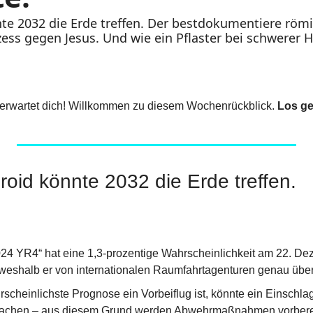
nte 2032 die Erde treffen. Der bestdokumentiere römis
ess gegen Jesus. Und wie ein Pflaster bei schwerer H
erwartet dich! Willkommen zu diesem Wochenrückblick. 
Los ge
roid könnte 2032 die Erde treffen.
024 YR4“ hat eine 1,3-prozentige Wahrscheinlichkeit am 22. De
, weshalb er von internationalen Raumfahrtagenturen genau übe
scheinlichste Prognose ein Vorbeiflug ist, könnte ein Einschla
achen – aus diesem Grund werden Abwehrmaßnahmen vorberei