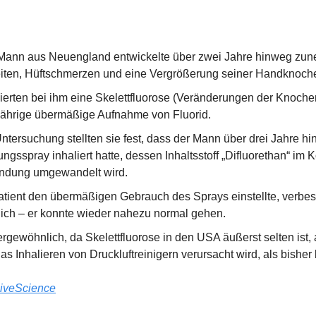
r Mann aus Neuengland entwickelte über zwei Jahre hinweg zu
iten, Hüftschmerzen und eine Vergrößerung seiner Handknoch
ierten bei ihm eine Skelettfluorose (Veränderungen der Knochens
jährige übermäßige Aufnahme von Fluorid.
tersuchung stellten sie fest, dass der Mann über drei Jahre h
gsspray inhaliert hatte, dessen Inhaltsstoff „Difluorethan“ im Kö
bindung umgewandelt wird.
ient den übermäßigen Gebrauch des Sprays einstellte, verbess
ich – er konnte wieder nahezu normal gehen.
ergewöhnlich, da Skelettfluorose in den USA äußerst selten ist,
as Inhalieren von Druckluftreinigern verursacht wird, als bisher
iveScience