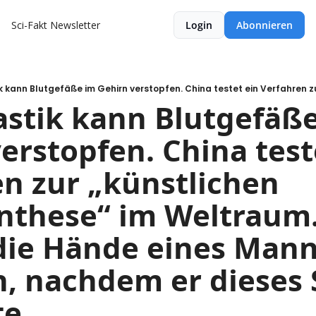
Sci-Fakt Newsletter
Login
Abonnieren
stik kann Blutgefäße
erstopfen. China teste
n zur „künstlichen 
nthese“ im Weltraum.
ie Hände eines Mann
, nachdem er dieses S
te.