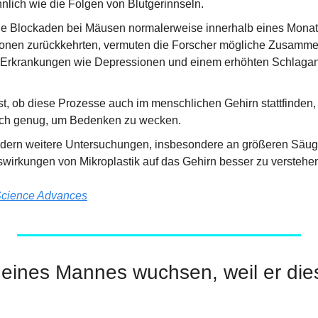
hnlich wie die Folgen von Blutgerinnseln.
e Blockaden bei Mäusen normalerweise innerhalb eines Monats 
ionen zurückkehrten, vermuten die Forscher mögliche Zusamme
Erkrankungen wie Depressionen und einem erhöhten Schlaganfal
st, ob diese Prozesse auch im menschlichen Gehirn stattfinden,
lich genug, um Bedenken zu wecken.
rdern weitere Untersuchungen, insbesondere an größeren Säuge
uswirkungen von Mikroplastik auf das Gehirn besser zu verstehe
cience Advances
eines Mannes wuchsen, weil er die