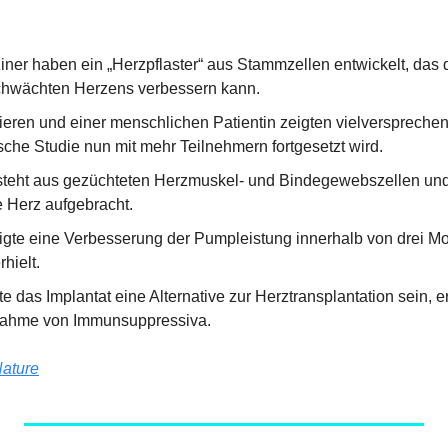
ner haben ein „Herzpflaster“ aus Stammzellen entwickelt, das 
schwächten Herzens verbessern kann.
Tieren und einer menschlichen Patientin zeigten vielversprechen
sche Studie nun mit mehr Teilnehmern fortgesetzt wird.
steht aus gezüchteten Herzmuskel- und Bindegewebszellen und w
 Herz aufgebracht.
eigte eine Verbesserung der Pumpleistung innerhalb von drei Mon
hielt.
te das Implantat eine Alternative zur Herztransplantation sein, er
nahme von Immunsuppressiva.
ature