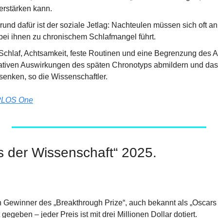
erstärken kann.
und dafür ist der soziale Jetlag: Nachteulen müssen sich oft an 
ei ihnen zu chronischem Schlafmangel führt.
r Schlaf, Achtsamkeit, feste Routinen und eine Begrenzung des 
tiven Auswirkungen des späten Chronotyps abmildern und das 
senken, so die Wissenschaftler.
PLOS One
s der Wissenschaft“ 2025.
n Gewinner des „Breakthrough Prize“, auch bekannt als „Oscars 
egeben – jeder Preis ist mit drei Millionen Dollar dotiert.