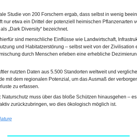
ale Studie von 200 Forschern ergab, dass selbst in wenig beeint
t nur etwa ein Drittel der potenziell heimischen Pflanzenarten 
ls „Dark Diversity“ bezeichnet.
erfür sind menschliche Einflüsse wie Landwirtschaft, Infrastrukt
zung und Habitatzerstörung – selbst weit von der Zivilisation 
nmischung durch Menschen erleben eine erhebliche Dezimierung 
tler nutzten Daten aus 5.500 Standorten weltweit und verglichen
e mit dem regionalen Potenzial, um das Ausmaß der verborgen
rluste zu erfassen.
t: Naturschutz muss über das bloße Schützen hinausgehen – es i
aktiv zurückzubringen, wo dies ökologisch möglich ist.
ature