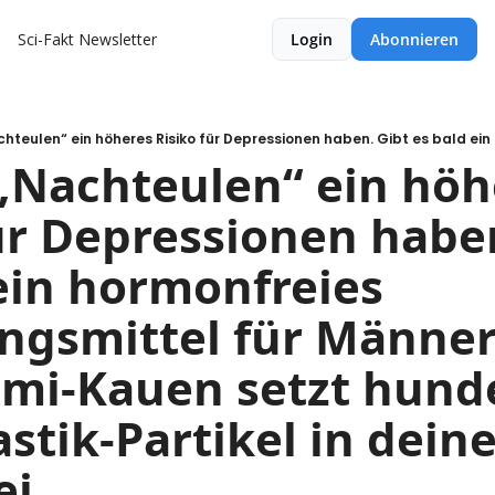
Sci-Fakt Newsletter
Login
Abonnieren
Nachteulen“ ein höhe
ür Depressionen haben
ein hormonfreies 
ngsmittel für Männer
i-Kauen setzt hunde
stik-Partikel in dein
i.