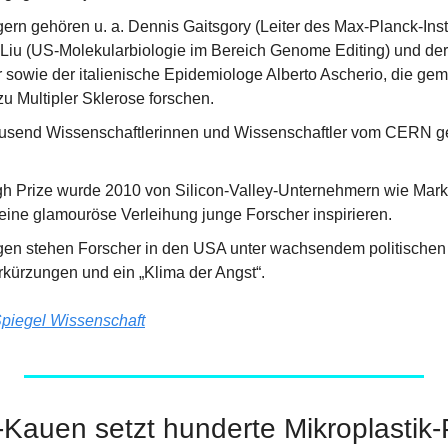
ern gehören u. a. Dennis Gaitsgory (Leiter des Max-Planck-Insti
 Liu (US-Molekularbiologie im Bereich Genome Editing) und de
sowie der italienische Epidemiologe Alberto Ascherio, die gem
zu Multipler Sklerose forschen.
ausend Wissenschaftlerinnen und Wissenschaftler vom CERN ge
h Prize wurde 2010 von Silicon-Valley-Unternehmern wie Mark Z
seine glamouröse Verleihung junge Forscher inspirieren.
gen stehen Forscher in den USA unter wachsendem politischen 
kürzungen und ein „Klima der Angst“.
piegel Wissenschaft
auen setzt hunderte Mikroplastik-Pa