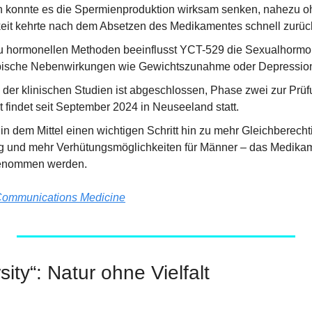
en konnte es die Spermienproduktion wirksam senken, nahezu 
keit kehrte nach dem Absetzen des Medikamentes schnell zurüc
u hormonellen Methoden beeinflusst YCT-529 die Sexualhormon
ypische Nebenwirkungen wie Gewichtszunahme oder Depressio
 der klinischen Studien ist abgeschlossen, Phase zwei zur Prüfu
 findet seit September 2024 in Neuseeland statt.
n dem Mittel einen wichtigen Schritt hin zu mehr Gleichberechti
 und mehr Verhütungsmöglichkeiten für Männer – das Medikame
genommen werden.
ommunications Medicine
sity“: Natur ohne Vielfalt