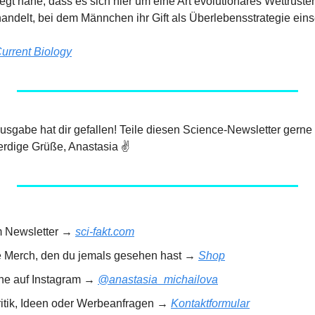
egt nahe, dass es sich hier um eine Art evolutionäres Wettrüste
andelt, bei dem Männchen ihr Gift als Überlebensstrategie eins
urrent Biology
 Ausgabe hat dir gefallen! Teile diesen Science-Newsletter gerne
rdige Grüße, Anastasia ✌️
m Newsletter → 
sci-fakt.com
e Merch, den du jemals gesehen hast → 
Shop
rne auf Instagram → 
@anastasia_michailova
ritik, Ideen oder Werbeanfragen → 
Kontaktformular