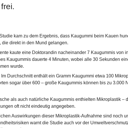
rei.
-Studie kam zu dem Ergebnis, dass Kaugummi beim Kauen hunde
zt, die direkt in den Mund gelangen.
mente kaute eine Doktorandin nacheinander 7 Kaugummis von i
es Kaugummis dauerte 4 Minuten, wobei alle 30 Sekunden eine
mmen wurde.
 Im Durchschnitt enthält ein Gramm Kaugummi etwa 100 Mikropl
ten sogar über 600 – große Kaugummis können bis zu 3.000 Na
che als auch natürliche Kaugummis enthielten Mikroplastik – die
ungen oft nicht eindeutig angegeben.
ichen Auswirkungen dieser Mikroplastik-Aufnahme sind noch un
dheitsrisiken warnt die Studie auch vor der Umweltverschmutz