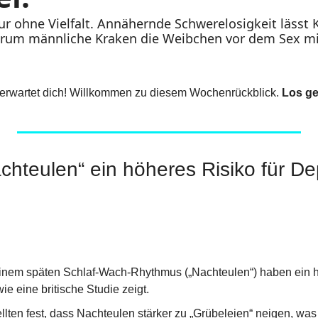
ur ohne Vielfalt. Annähernde Schwerelosigkeit lässt 
arum männliche Kraken die Weibchen vor dem Sex mit
erwartet dich! Willkommen zu diesem Wochenrückblick. 
Los ge
hteulen“ ein höheres Risiko für De
nem späten Schlaf-Wach-Rhythmus („Nachteulen“) haben ein hö
e eine britische Studie zeigt.
ellten fest, dass Nachteulen stärker zu „Grübeleien“ neigen, wa