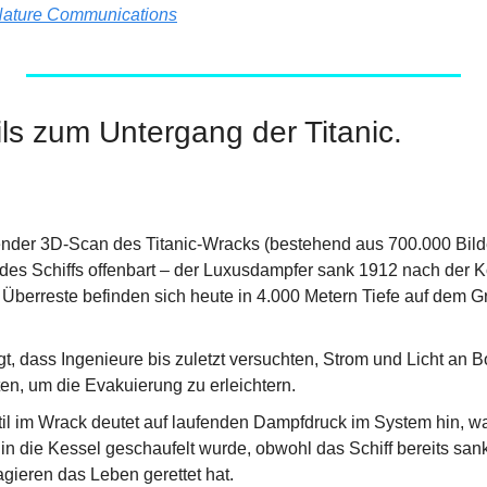
ature Communications
ls zum Untergang der Titanic.
nder 3D-Scan des Titanic-Wracks (bestehend aus 700.000 Bilder
es Schiffs offenbart – der Luxusdampfer sank 1912 nach der Kol
 Überreste befinden sich heute in 4.000 Metern Tiefe auf dem G
t, dass Ingenieure bis zuletzt versuchten, Strom und Licht an Bo
ten, um die Evakuierung zu erleichtern.
til im Wrack deutet auf laufenden Dampfdruck im System hin, wa
in die Kessel geschaufelt wurde, obwohl das Schiff bereits sank
agieren das Leben gerettet hat.