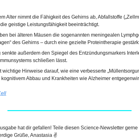
Alter nimmt die Fähigkeit des Gehirns ab, Abfallstoffe („Zellmüll
die geistige Leistungsfähigkeit beeinträchtigt.
ben bei älteren Mäusen die sogenannten meningealen Lymphge
gen“ des Gehirns – durch eine gezielte Proteintherapie gestärkt
senkte außerdem den Spiegel des Entzündungsmarkers Interleu
Immunsystems schließen lässt.
rt wichtige Hinweise darauf, wie eine verbesserte „Müllentsorgun
 kognitivem Abbau und Krankheiten wie Alzheimer entgegenwir
ell
 Ausgabe hat dir gefallen! Teile diesen Science-Newsletter gerne
rdige Grüße, Anastasia ✌️