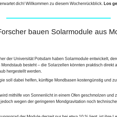
erwartet dich! Willkommen zu diesem Wochenrückblick. 
Los ge
Forscher bauen Solarmodule aus M
er der Universität Potsdam haben Solarmodule entwickelt, der
 Mondstaub besteht – die Solarzellen könnten praktisch direkt 
ub hergestellt werden.
ie soll dabei helfen, künftige Mondbasen kostengünstig und zuv
ird mithilfe von Sonnenlicht in einem Ofen geschmolzen und z
s jedoch wegen der geringeren Mondgravitation noch technisch
ungsgrad der Module derzeit nur bei etwa 10 % liegt, ist ihre L