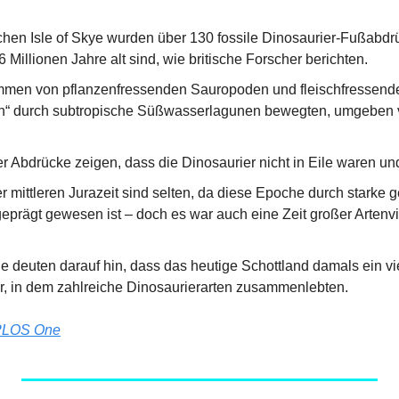
schen Isle of Skye wurden über 130 fossile Dinosaurier-Fußabdrü
 Millionen Jahre alt sind, wie britische Forscher berichten.
mmen von pflanzenfressenden Sauropoden und fleischfressende
ch“ durch subtropische Süßwasserlagunen bewegten, umgeben 
r Abdrücke zeigen, dass die Dinosaurier nicht in Eile waren u
r mittleren Jurazeit sind selten, da diese Epoche durch starke g
rägt gewesen ist – doch es war auch eine Zeit großer Artenviel
 deuten darauf hin, dass das heutige Schottland damals ein viel
, in dem zahlreiche Dinosaurierarten zusammenlebten.
PLOS One