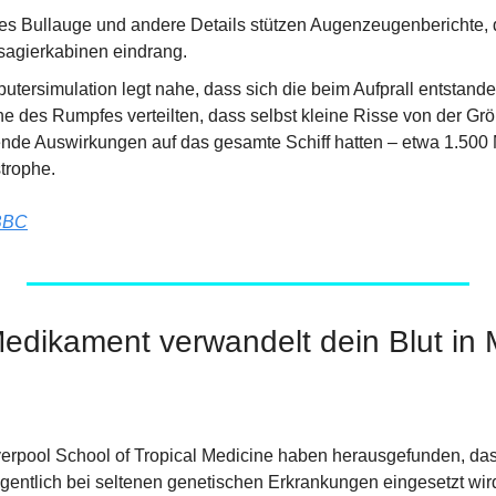
es Bullauge und andere Details stützen Augenzeugenberichte, d
ssagierkabinen eindrang.
tersimulation legt nahe, dass sich die beim Aufprall entstand
he des Rumpfes verteilten, dass selbst kleine Risse von der Grö
ende Auswirkungen auf das gesamte Schiff hatten – etwa 1.500
strophe.
BBC
edikament verwandelt dein Blut in 
verpool School of Tropical Medicine haben herausgefunden, da
igentlich bei seltenen genetischen Erkrankungen eingesetzt wird