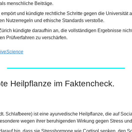
ls menschliche Beiträge.
 empört und kündigte rechtliche Schritte gegen die Universität a
n Nutzerregeln und ethische Standards verstoße.
Zürich kündigte daraufhin an, die vollständigen Ergebnisse nicht 
hen Prüfverfahren zu verschärfen.
iveScience
te Heilpflanze im Faktencheck.
(dt. Schlafbeere) ist eine ayurvedische Heilpflanze, die auf Socia
sbesondere wegen ihrer beruhigenden Wirkung gegen Stress und
darauf hin, dass sie Stresshormone wie Cortisol senken, den Sc