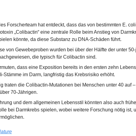
les Forscherteam hat entdeckt, dass das von bestimmten E. coli
otoxin „Colibactin“ eine zentrale Rolle beim Anstieg von Darmkr
ielen könnte, da diese Substanz zu DNA-Schäden führt.
se von Gewebeproben wurden bei über der Hälfte der unter 50-j
hgewiesen, die typisch für Colibactin sind.
rmuten, dass eine Exposition bereits in den ersten zehn Lebens
li-Stämme im Darm, langfristig das Krebsrisiko erhöht.
g traten die Colibactin-Mutationen bei Menschen unter 40 auf – 
 über 70-Jährigen.
rung und dem allgemeinen Lebensstil könnten also auch frühe
lle bei Darmkrebs spielen, wobei weitere Forschung nötig ist, u
rmöglichen.
ature