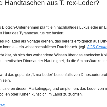
ld Handtaschen aus T. rex-Leder?
 Biotech-Unternehmen plant, ein nachhaltiges Luxusleder im La
er Haut des Tyrannosaurus rex basiert.
les Kollagen als Vorlage dienen, das bereits erfolgreich aus Di
n konnte – ein wissenschaftlicher Durchbruch. (vgl. 
ACS Centra
icht klar, ob sich das vorhandene Wissen über das entdeckte Kol
authentischer Dinosaurier-Haut eignet, da die Aminosäureketten
ird das geplante „T. rex-Leder“ bestenfalls von Dinosaurierprotei
h sein.
kritisieren diesen Marketinggag und empfehlen, das Leder von n
odilen oder Kühen künstlich im Labor zu züchten.
VML