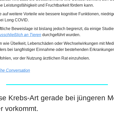
e Leistungsfähigkeit und Fruchtbarkeit fördern kann.
 auf weitere Vorteile wie bessere kognitive Funktionen, niedrig
bei Long COVID.
liche Beweislage ist bislang jedoch begrenzt, da einige Studien
usschließlich an Tieren
 durchgeführt wurden.
 wie Übelkeit, Leberschäden oder Wechselwirkungen mit Medi
ers bei langfristiger Einnahme oder bestehenden Erkrankunge
ohlen, vor der Nutzung ärztlichen Rat einzuholen.
he Conversation
se Krebs-Art gerade bei jüngeren M
er vorkommt.