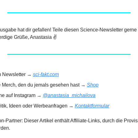
 Ausgabe hat dir gefallen! Teile diesen Science-Newsletter gerne
rdige Grüße, Anastasia ✌️
m Newsletter → 
sci-fakt.com
e Merch, den du jemals gesehen hast → 
Shop
rne auf Instagram → 
@anastasia_michailova
ritik, Ideen oder Werbeanfragen → 
Kontaktformular
Partner: Dieser Artikel enthält Affiliate-Links, durch die Provisi
rden.