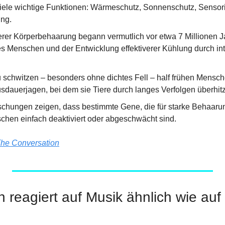
viele wichtige Funktionen: Wärmeschutz, Sonnenschutz, Sensor
ung.
erer Körperbehaarung begann vermutlich vor etwa 7 Millionen Ja
es Menschen und der Entwicklung effektiverer Kühlung durch in
u schwitzen – besonders ohne dichtes Fell – half frühen Mensch
dauerjagen, bei dem sie Tiere durch langes Verfolgen überhitz
chungen zeigen, dass bestimmte Gene, die für starke Behaarung
chen einfach deaktiviert oder abgeschwächt sind.
he Conversation
n reagiert auf Musik ähnlich wie auf