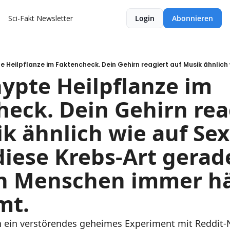
Sci-Fakt Newsletter
Login
Abonnieren
ypte Heilpflanze im 
eck. Dein Gehirn reag
k ähnlich wie auf Sex
ese Krebs-Art gerade
n Menschen immer hä
mt.
n ein verstörendes geheimes Experiment mit Reddit-N