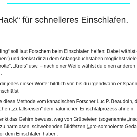
 Hack“ für schnelleres Einschlafen.
ling“ soll laut Forschern beim Einschlafen helfen: Dabei wählst d
chen“) und denkst dir zu dem Anfangsbuchstaben möglichst viele
rotte“, „Kreis“ usw. – nach einer Weile wählst du einen andere
.
 dir jedes dieser Wörter bildlich vor, bis du irgendwann entspan
schläfst.
e diese Methode vom kanadischen Forscher Luc P. Beaudoin, de
chen „Zufallsreisen“ dem natürlichen Einschlafprozess ähneln.
lenkt das Gehirn bewusst weg von Grübeleien (sogenannte „ins
zu harmlosen, schwebenden Bildfetzen („pro-somnolente Gedank
vor dem Einschlafen haben.