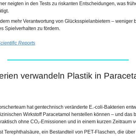
r neigten in den Tests zu riskanten Entscheidungen, was frühe
tigt.
rdern mehr Verantwortung von Glücksspielanbietern – weniger bl
es Spielverhalten zu fördern.
cientific Reports
erien verwandeln Plastik in Paracet
orscherteam hat gentechnisch veränderte E.-coli-Bakterien entwi
izinischen Wirkstoff Paracetamol herstellen können – und das b
raktisch ohne CO₂-Emissionen und in einem kurzen Zeitraum v
st Terephthalsäure, ein Bestandteil von PET-Flaschen, die über 