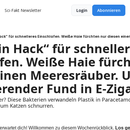
Sci-Fakt Newsletter
Login
Abonnieren
in Hack“ für schneller
fen. Weiße Haie fürch
inen Meeresräuber. U
render Fund in E-Zig
? Diese Bakterien verwandeln Plastik in Paracetamol
arum Katzen schnurren.
erwartet dich! Willkommen zu diesem Wochenrückblick. 
Los ge