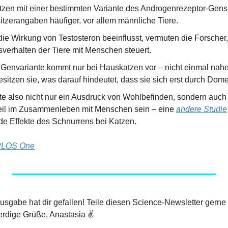
tzen mit einer bestimmten Variante des Androgenrezeptor-Gens
itzerangaben häufiger, vor allem männliche Tiere.
ie Wirkung von Testosteron beeinflusst, vermuten die Forscher,
erhalten der Tiere mit Menschen steuert.
e Genvariante kommt nur bei Hauskatzen vor – nicht einmal nahe
itzen sie, was darauf hindeutet, dass sie sich erst durch Domes
e also nicht nur ein Ausdruck von Wohlbefinden, sondern auch 
eil im Zusammenleben mit Menschen sein – eine 
andere Studie
de Effekte des Schnurrens bei Katzen.
PLOS One
 Ausgabe hat dir gefallen! Teile diesen Science-Newsletter gerne
rdige Grüße, Anastasia ✌️