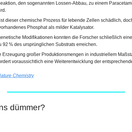
eaktion, den sogenannten Lossen-Abbau, zu einem Paracetamol
rd.
st dieser chemische Prozess für lebende Zellen schädlich, doch
 vorhandenes Phosphat als milder Katalysator.
genetische Modifikationen konnten die Forscher schließlich ein
zu 92 % des ursprünglichen Substrats erreichen.
die Erzeugung großer Produktionsmengen in industriellem Maßsta
ordert voraussichtlich eine Weiterentwicklung der entsprechend
ature Chemistry
uns dümmer?