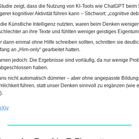
tudie zeigt, dass die Nutzung von KI-Tools wie ChatGPT beim 
erer kognitiver Aktivität führen kann – Stichwort: „cognitive debt
 die Künstliche Intelligenz nutzten, waren beim Denken weniger 
schlechter an ihre Texte und fühlten weniger geistiges Eigentum
r dann einmal ohne Hilfe schreiben sollten, schnitten sie deutlic
fang an „Hirn-only“ gearbeitet hatten.
rnen jedoch: Die Ergebnisse sind vorläufig, da nur wenige Prob
 abgeschlossen haben.
 uns nicht automatisch dümmer – aber ohne angepasste Bildungs
lichkeit führen, statt unser Denken sinnvoll zu ergänzen (wie ei
).
rXiv