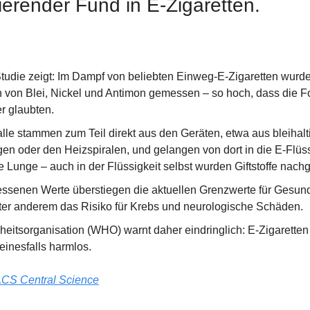
ierender Fund in E-Zigaretten.
udie zeigt: Im Dampf von beliebten Einweg-E-Zigaretten wurde
 von Blei, Nickel und Antimon gemessen – so hoch, dass die Fo
r glaubten.
le stammen zum Teil direkt aus den Geräten, etwa aus bleihalti
en oder den Heizspiralen, und gelangen von dort in die E-Flüss
ie Lunge – auch in der Flüssigkeit selbst wurden Giftstoffe nac
ssenen Werte überstiegen die aktuellen Grenzwerte für Gesundhe
er anderem das Risiko für Krebs und neurologische Schäden.
itsorganisation (WHO) warnt daher eindringlich: E-Zigaretten si
keinesfalls harmlos.
CS Central Science