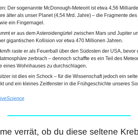
n: Der sogenannte McDonough-Meteorit ist etwa 4,56 Milliarden 
re älter als unser Planet (4,54 Mrd. Jahre) – die Fragmente des 
 wie ein Fingernagel.
ammt er aus dem Asteroidengürtel zwischen Mars und Jupiter und 
er gigantischen Kollision vor etwa 470 Millionen Jahren.
 km/h raste er als Feuerball über den Südosten der USA, bevor 
Erdatmosphäre zerbrach – dennoch schaffte es ein Teil des Meteo
e eines Wohnhauses zu durchschlagen.
tzer ist dies ein Schock – für die Wissenschaft jedoch ein selte
t und ein kleines Zeitfenster in die Frühgeschichte unseres S
iveScience
me verrät, ob du diese seltene Kreb