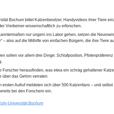
sität Bochum bittet Katzenbesitzer, Handyvideos ihrer Tiere ein
er Vierbeiner wissenschaftlich zu erforschen.
anntermaßen nur ungern ins Labor gehen, setzen die Neurowiss
“ – also auf die Mithilfe von einfachen Bürgern, die ihre Tiere au
n sollen vor allem drei Dinge: Schlafposition, Pfotenpräferenz (
g.
e Forscher herausfinden, was etwa ein schräg gehaltener Katz
e über das Gehirn verraten.
ersten Aufruf meldeten sich über 500 Katzenfans – und selbst i
ereits bei den Forschern ein.
uhr-Universität Bochum