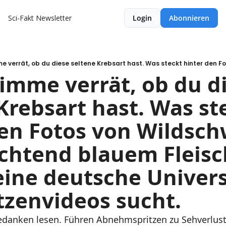
Sci-Fakt Newsletter
Login
Abonnieren
imme verrät, ob du di
Krebsart hast. Was ste
en Fotos von Wildsch
chtend blauem Fleisc
ne deutsche Universit
tzenvideos sucht.
edanken lesen. Führen Abnehmspritzen zu Sehverlust?