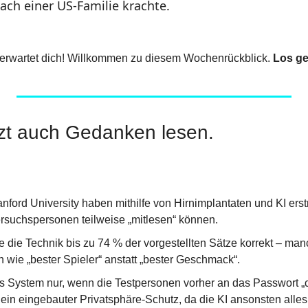
ach einer US-Familie krachte.
erwartet dich! Willkommen zu diesem Wochenrückblick. 
Los ge
tzt auch Gedanken lesen.
nford University haben mithilfe von Hirnimplantaten und KI ers
suchspersonen teilweise „mitlesen“ können.
e die Technik bis zu 74 % der vorgestellten Sätze korrekt – man
n wie „bester Spieler“ anstatt „bester Geschmack“.
as System nur, wenn die Testpersonen vorher an das Passwort „ch
ein eingebauter Privatsphäre-Schutz, da die KI ansonsten alles