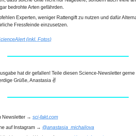
gar bedrohte Arten gefährden.
ehlen Experten, weniger Rattengift zu nutzen und dafür Alternat
rliche Fressfeinde einzusetzen.
cienceAlert (inkl. Fotos)
 Ausgabe hat dir gefallen! Teile diesen Science-Newsletter gerne
rdige Grüße, Anastasia ✌️
m Newsletter → 
sci-fakt.com
rne auf Instagram → 
@anastasia_michailova