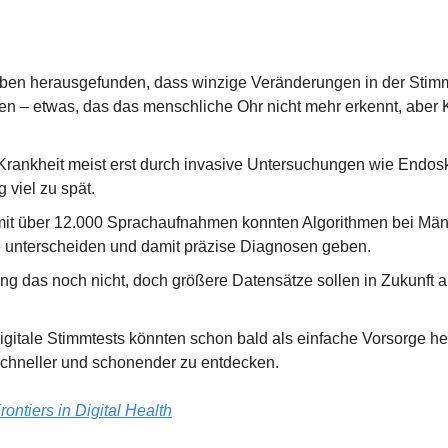
ben herausgefunden, dass winzige Veränderungen in der Stimm
n – etwas, das das menschliche Ohr nicht mehr erkennt, aber Kü
 Krankheit meist erst durch invasive Untersuchungen wie Endos
g viel zu spät.
 mit über 12.000 Sprachaufnahmen konnten Algorithmen bei Männe
unterscheiden und damit präzise Diagnosen geben.
g das noch nicht, doch größere Datensätze sollen in Zukunft auc
igitale Stimmtests könnten schon bald als einfache Vorsorge hel
chneller und schonender zu entdecken.
rontiers in Digital Health