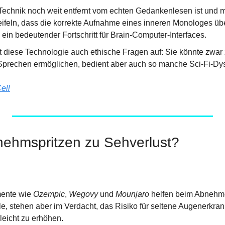
echnik noch weit entfernt vom echten Gedankenlesen ist und 
ifeln, dass die korrekte Aufnahme eines inneren Monologes üb
ls ein bedeutender Fortschritt für Brain-Computer-Interfaces.
rft diese Technologie auch ethische Fragen auf: Sie könnte zwar
prechen ermöglichen, bedient aber auch so manche Sci-Fi-Dys
ell
nehmspritzen zu Sehverlust?
ente wie 
Ozempic
, 
Wegovy
 und 
Mounjaro
 helfen beim Abnehme
le, stehen aber im Verdacht, das Risiko für seltene Augenerkr
 leicht zu erhöhen.