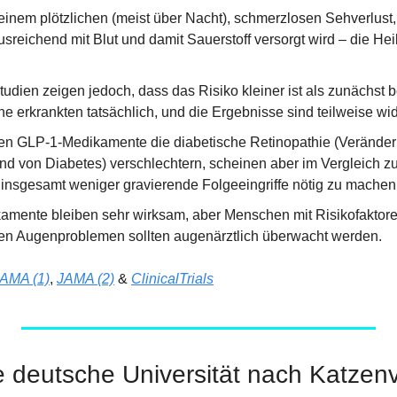
einem plötzlichen (meist über Nacht), schmerzlosen Sehverlust,
usreichend mit Blut und damit Sauerstoff versorgt wird – die He
dien zeigen jedoch, dass das Risiko kleiner ist als zunächst be
e erkrankten tatsächlich, und die Ergebnisse sind teilweise wi
en GLP-1-Medikamente die diabetische Retinopathie (Veränder
nd von Diabetes) verschlechtern, scheinen aber im Vergleich zu
 insgesamt weniger gravierende Folgeeingriffe nötig zu machen
kamente bleiben sehr wirksam, aber Menschen mit Risikofaktore
en Augenproblemen sollten augenärztlich überwacht werden.
AMA (1)
, 
JAMA (2)
 & 
ClinicalTrials
 deutsche Universität nach Katzenv