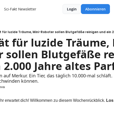
Sci-Fakt Newsletter
Login
Abonnieren
̈t für luzide Träume, Mini-Roboter sollen Blutgefäße reinigen und ein 
̈t für luzide Träume,
 sollen Blutgefäße re
 2.000 Jahre altes Par
uf Merkur. Ein Tier, das täglich 10.000-mal schläft.
chwinden können.
ova
hr erwartet dich! Willkommen zu diesem Wochenrückblick. 
Los