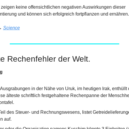
zeigen keine offensichtlichen negativen Auswirkungen dieser 
tierung und können sich erfolgreich fortpflanzen und ernähren.
→ 
Science
te Rechenfehler der Welt.
ng
Ausgrabungen in der Nähe von Uruk, im heutigen Irak, enthüllt d
e älteste schriftlich festgehaltene Rechenpanne der Menschheit
ontafel.
Teil des Steuer- und Rechnungswesens, listet Getreidelieferungen
n auf.
er oder die Organisation namens Kuschim könnte 3 Einheiten ü