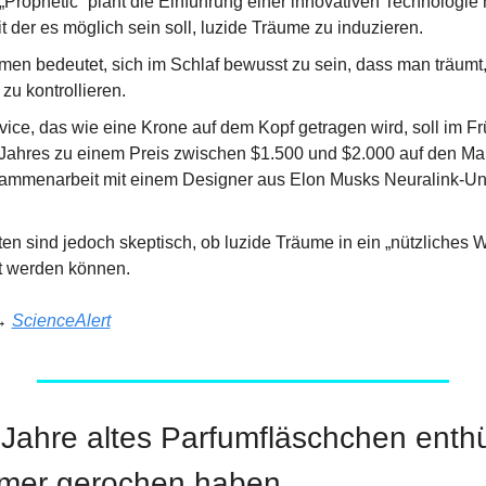
„Prophetic“ plant die Einführung einer innovativen Technologie
t der es möglich sein soll, luzide Träume zu induzieren.
men bedeutet, sich im Schlaf bewusst zu sein, dass man träumt,
zu kontrollieren.
ce, das wie eine Krone auf dem Kopf getragen wird, soll im Frü
hres zu einem Preis zwischen $1.500 und $2.000 auf den Ma
ammenarbeit mit einem Designer aus Elon Musks Neuralink-Un
en sind jedoch skeptisch, ob luzide Träume in ein „nützliches 
 werden können.
→ 
ScienceAlert
Jahre altes Parfumfläschchen enthül
ömer gerochen haben.