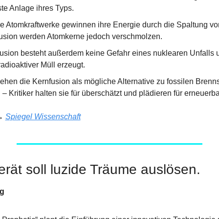
hste Anlage ihres Typs.
 Atomkraftwerke gewinnen ihre Energie durch die Spaltung von
fusion werden Atomkerne jedoch verschmolzen.
usion besteht außerdem keine Gefahr eines nuklearen Unfalls u
radioaktiver Müll erzeugt.
ehen die Kernfusion als mögliche Alternative zu fossilen Brenns
– Kritiker halten sie für überschätzt und plädieren für erneuerb
→ 
Spiegel Wissenschaft
rät soll luzide Träume auslösen.
ng