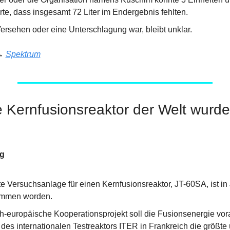
te, dass insgesamt 72 Liter im Endergebnis fehlten.
ersehen oder eine Unterschlagung war, bleibt unklar.
→ 
Spektrum
e Kernfusionsreaktor der Welt wurde 
ng
e Versuchsanlage für einen Kernfusionsreaktor, JT-60SA, ist in Ja
ommen worden.
-europäische Kooperationsprojekt soll die Fusionsenergie voran
 des internationalen Testreaktors ITER in Frankreich die größte 