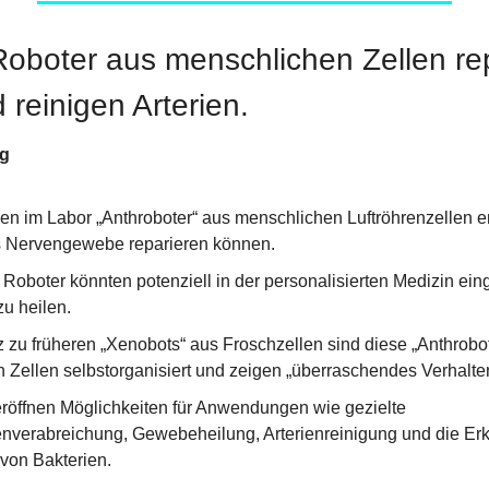
Roboter aus menschlichen Zellen rep
reinigen Arterien.
ng
n im Labor „Anthroboter“ aus menschlichen Luftröhrenzellen ent
 Nervengewebe reparieren können.
Roboter könnten potenziell in der personalisierten Medizin eing
u heilen.
zu früheren „Xenobots“ aus Froschzellen sind diese „Anthrobot
 Zellen selbstorganisiert und zeigen „überraschendes Verhalten
eröffnen Möglichkeiten für Anwendungen wie gezielte 
verabreichung, Gewebeheilung, Arterienreinigung und die Erk
on Bakterien.