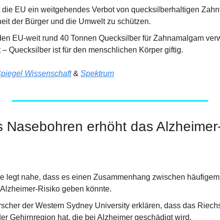
die EU ein weitgehendes Verbot von quecksilberhaltigen Zahnf
it der Bürger und die Umwelt zu schützen.
den EU-weit rund 40 Tonnen Quecksilber für Zahnamalgam verw
t – Quecksilber ist für den menschlichen Körper giftig.
piegel Wissenschaft
 & 
Spektrum
s Nasebohren erhöht das Alzheimer-
ie legt nahe, dass es einen Zusammenhang zwischen häufigem
Alzheimer-Risiko geben könnte.
rscher der Western Sydney University erklären, dass das Riechs
er Gehirnregion hat, die bei Alzheimer geschädigt wird.