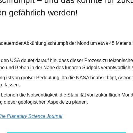
chrumpft – und das könnte für zukün
n gefährlich werden!
dauernder Abkühlung schrumpft der Mond um etwa 45 Meter all
den USA deutet darauf hin, dass dieser Prozess zu tektonischen 
che und Beben in der Nähe des lunaren Südpols verantwortlich 
g ist von großer Bedeutung, da die NASA beabsichtigt, Astronau
u lassen.
betonen die Notwendigkeit, die Stabilität von zukünftigen Monds
g dieser geologischen Aspekte zu planen.
he Planetary Science Journal