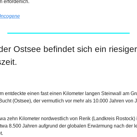
n erforderlich.
Oncogene
er Ostsee befindet sich ein riesiger
zeit.
m entdeckte einen fast einen Kilometer langen Steinwall am Gru
ucht (Ostsee), der vermutlich vor mehr als 10.000 Jahren von
twa zehn Kilometer nordwestlich von Rerik (Landkreis Rostock) i
twa 8.500 Jahren aufgrund der globalen Erwärmung nach der let
t.