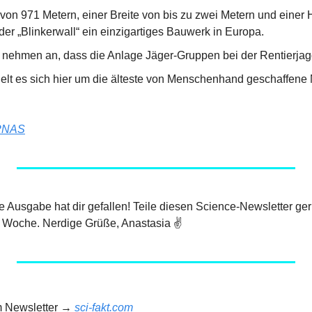
 von 971 Metern, einer Breite von bis zu zwei Metern und einer 
der „Blinkerwall“ ein einzigartiges Bauwerk in Europa.
 nehmen an, dass die Anlage Jäger-Gruppen bei der Rentierjagd
elt es sich hier um die älteste von Menschenhand geschaffene M
PNAS
ige Ausgabe hat dir gefallen! Teile diesen Science-Newsletter ger
 Woche. Nerdige Grüße, Anastasia ✌️
m Newsletter → 
sci-fakt.com