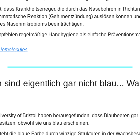
t, dass Krankheitserreger, die durch das Nasebohren in Richtun
mmatorische Reaktion (Gehirnentzündung) auslösen können und 
des Nasenmikrobioms beeinträchtigen.
mpfehlen regelmäßige Handhygiene als einfache Präventions
iomolecules
 sind eigentlich gar nicht blau... W
iversity of Bristol haben herausgefunden, dass Blaubeeren gar 
sitzen, obwohl sie uns blau erscheinen.
steht die blaue Farbe durch winzige Strukturen in der Wachsbesc