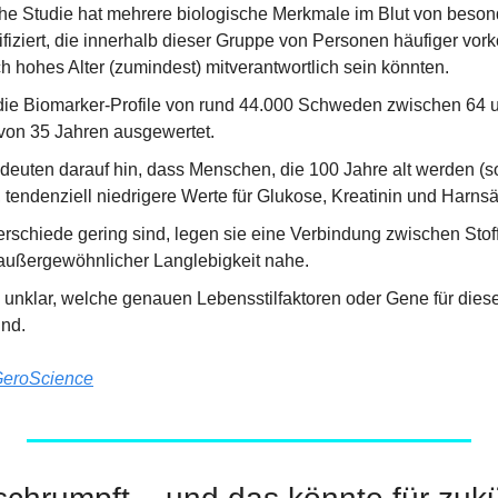
e Studie hat mehrere biologische Merkmale im Blut von besond
fiziert, die innerhalb dieser Gruppe von Personen häufiger vork
 hohes Alter (zumindest) mitverantwortlich sein könnten.
die Biomarker-Profile von rund 44.000 Schweden zwischen 64 u
von 35 Jahren ausgewertet.
deuten darauf hin, dass Menschen, die 100 Jahre alt werden (s
, tendenziell niedrigere Werte für Glukose, Kreatinin und Harns
rschiede gering sind, legen sie eine Verbindung zwischen Stof
außergewöhnlicher Langlebigkeit nahe.
h unklar, welche genauen Lebensstilfaktoren oder Gene für dies
ind.
eroScience