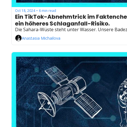
Oct 18, 2024
6 min read
•
Ein TikTok-Abnehmtrick im Faktencheck
ein höheres Schlaganfall-Risiko.
Die Sahara-Wüste steht unter Wasser. Unsere Badezi
Anastasia Michailova