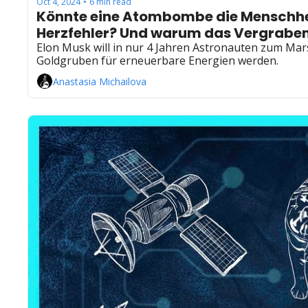
Oct 4, 2024
6 min read
•
Könnte eine Atombombe die Menschhei
Herzfehler? Und warum das Vergraben 
Elon Musk will in nur 4 Jahren Astronauten zum Mar
Goldgruben für erneuerbare Energien werden.
Anastasia Michailova