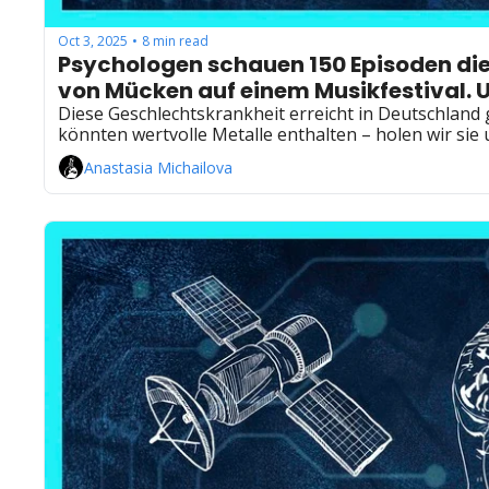
Oct 3, 2025
8 min read
•
Psychologen schauen 150 Episoden dies
von Mücken auf einem Musikfestival. U
Diese Geschlechtskrankheit erreicht in Deutschland 
könnten wertvolle Metalle enthalten – holen wir sie
Anastasia Michailova