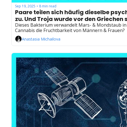
Sep 19, 2025
8 min read
•
Paare teilen sich häufig dieselbe ps
zu. Und Troja wurde vor den Griechen s
Dieses Bakterium verwandelt Mars- & Mondstaub in Sa
Cannabis die Fruchtbarkeit von Männern & Frauen?
Anastasia Michailova